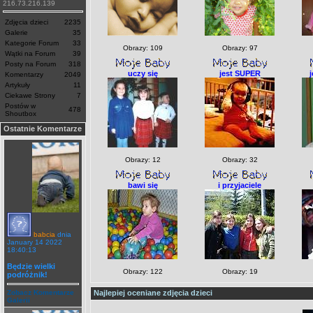
216.73.216.139
Zdjęcia dzieci
2235
Galerie
35
Kategorie Forum
33
Obrazy: 109
Obrazy: 97
Wątki na Forum
39
Posty na Forum
318
uczy się
jest SUPER
Komentarzy
2049
Artykuły
11
Ciekawe Strony
7
Postów w
478
Shoutbox
Ostatnie Komentarze
Obrazy: 12
Obrazy: 32
bawi się
i przyjaciele
babcia
dnia
January 14 2022
18:40:13
Będzie wielki
Obrazy: 122
Obrazy: 19
podróżnik!
Zobacz Komentarze
Najlepiej oceniane zdjęcia dzieci
Galerii