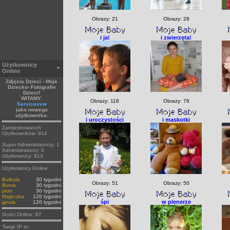
Obrazy: 21
Obrazy: 28
i ja!
i zwierzęta!
Użytkownicy
Online
Zdjęcia Dzieci - Moje
Dziecko- Fotografie
Dzieci!
WITAMY:
Obrazy: 118
Obrazy: 76
Servicexvw
jako nowego
użytkownika.
i uroczystości
i maskotki
Zarejestrowanch
Uzytkowników: 914
Super Administratorzy: 1
Administratorzy: 0
Użytkownicy: 913
Użytkownicy Online:
Bulbula
30 tygodni
Obrazy: 51
Obrazy: 50
Bunia
30 tygodni
piotr
30 tygodni
Majeczka
120 tygodni
śpi
w plenerze
genia
120 tygodni
Gości Online: 87
Twoje IP to: