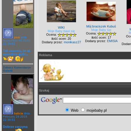
Mój braciszek Kubuś
WIKI
Moje Baby śpi
Moje Baby bawi się
M
Ocena:
Ocena:
Oc
ilość ocen: 17
piotr
dnia
ilość ocen: 20
September 09 2020
Dodany przez:
EMISIA
Dodany przez:
monikasz27
Dodan
21:36:51
Tak zasuwa, że aż
spoodnie gubi...
Reklama
Zobacz Komentarze
Galerii
Szukaj
Web
mojebaby.pl
babcia
dnia
February 24 2019
22:38:51
Dobrze zaczyna