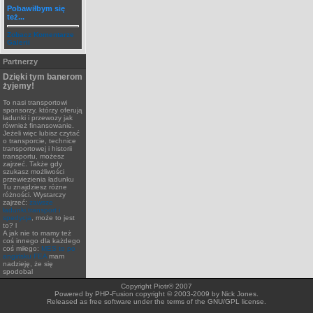
Pobawiłbym się
też...
Zobacz Komentarze
Galerii
Partnerzy
Dzięki tym banerom
żyjemy!
To nasi transportowi
sponsorzy, którzy oferują
ładunki i przewozy jak
również finansowanie.
Jeżeli więc lubisz czytać
o transporcie, technice
transportowej i historii
transportu, możesz
zajrzeć. Także gdy
szukasz możliwości
przewiezienia ładunku
Tu znajdziesz różne
różności. Wystarczy
zajrzeć:
zawsze
ładunki,transport i
spedycja
, może to jest
to? l
A jak nie to mamy też
coś innego dla każdego
coś miłego:
MES to po
angirlsku FEA
mam
nadzieję, że się
spodobal
Copyright Piotr© 2007
Powered by PHP-Fusion copyright © 2003-2009 by Nick Jones.
Released as free software under the terms of the GNU/GPL license.