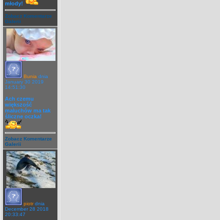
młody!
Zobacz Komentarze
Galerii
Bunia
dnia
January 30 2019
14:51:30
Ach czemu
większość
maluchów ma tak
śliczne oczka!
Zobacz Komentarze
Galerii
piotr
dnia
December 28 2018
20:33:47