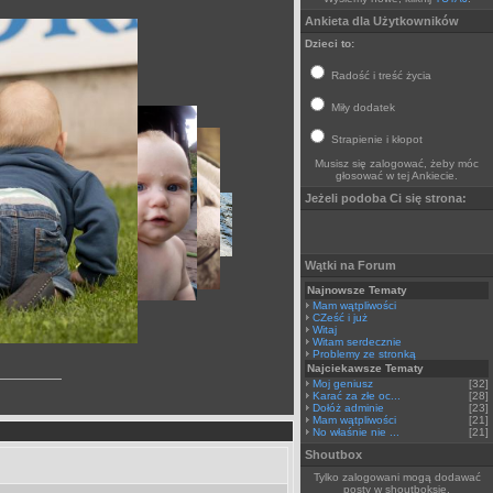
Ankieta dla Użytkowników
Dzieci to:
Radość i treść życia
Miły dodatek
Strapienie i kłopot
Musisz się zalogować, żeby móc
głosować w tej Ankiecie.
Jeżeli podoba Ci się strona:
Wątki na Forum
Najnowsze Tematy
Mam wątpliwości
CZeść i już
Witaj
Witam serdecznie
Problemy ze stronką
Najciekawsze Tematy
Moj geniusz
[32]
Karać za złe oc...
[28]
Dołóż adminie
[23]
Mam wątpliwości
[21]
No właśnie nie ...
[21]
Shoutbox
Tylko zalogowani mogą dodawać
posty w shoutboksie.