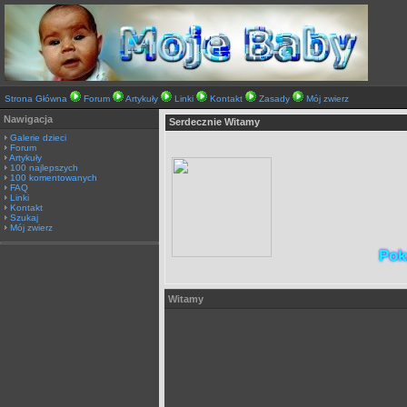
Strona Główna
Forum
Artykuły
Linki
Kontakt
Zasady
Mój zwierz
Nawigacja
Serdecznie Witamy
Galerie dzieci
Forum
Artykuły
100 najlepszych
100 komentowanych
FAQ
Linki
Kontakt
Szukaj
Mój zwierz
Pok
Witamy