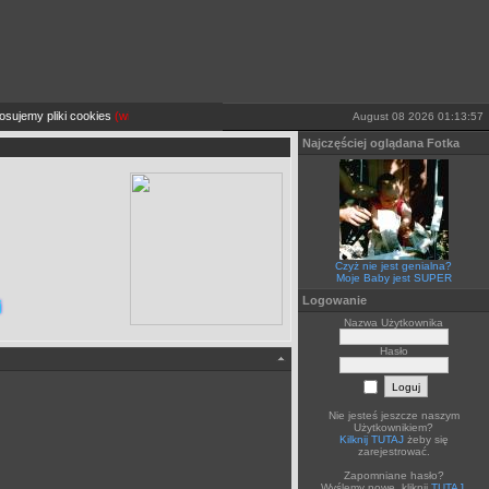
ujemy pliki cookies
(więcej TUTAJ).
Jeżeli sobie tego nie życzysz wyłącz je lub opuść stronę
August 08 2026 01:13:57
Najczęściej oglądana Fotka
Czyż nie jest genialna?
Moje Baby jest SUPER
Logowanie
i
Nazwa Użytkownika
Hasło
Nie jesteś jeszcze naszym
Użytkownikiem?
Kilknij TUTAJ
żeby się
zarejestrować.
Zapomniane hasło?
Wyślemy nowe, kliknij
TUTAJ
.