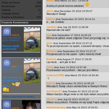
Bunia
dnia March 14 2017 14:59:24
Posty na Forum
318
A których jeżeli można wiedzieć
Komentarzy
2049
Artykuły
11
genia
dnia December 25 2016 10:55:07
Ciekawe Strony
7
Wesołych Świąt!
Postów w Shoutbox
478
babcia
dnia September 20 2015 19:14:14
e... tak średnio
Ostatnie Komentarze
caroline
dnia July 28 2015 11:08:59
Klachuli nikt nie lubi?
babcia
aga
dnia September 17 2014 16:40:19
dnia January 14
Wreszcie jakieś nowe zdjęcia! Choć przyznaję się- n
2022 18:40:13
piotr
dnia September 09 2014 21:07:11
Będzie wielki
To ja przepraszam za spam, czasami okropny. Usuwa
podróżnik!
Bulbula
dnia September 02 2014 21:07:27
Przepraszam to nie spam - tylko nastrój chwili
Zobacz Komentarze Galerii
Bulbula
dnia August 27 2014 17:26:05
i po lecie... ach jak to leci
piotr
dnia
Jasiu
dnia June 14 2014 13:57:46
September 09
Pozdrawiam wszystkich - lato już jest blisko
2020 21:36:51
madziura7882
dnia March 25 2014 16:50:40
Tak zasuwa, że
:-)
aż spoodnie
babcia
dnia December 24 2013 14:40:18
gubi...
Wesołych Świąt i dużo uśmiechów w Nowym Roku!
monikasz27
dnia October 01 2013 23:10:16
Witam bardzo długo mnie tu nie było witam wszystki
Zobacz Komentarze Galerii
elizeusz
dnia July 02 2013 15:05:15
Witam wszystkich. Podoba mi się tutaj! Fajne zdjęcia
kobiecesprawy
dnia May 14 2013 15:34:51
babcia