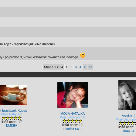
m zdjęć? Wysłałam już kilka dni temu...
dy i po prawie 3,5 roku wstawisz również coś nowego.
Strona 1 z 24
1
2
3
4
>
>>
j braciszek Kubuś
MOJA NATALKA
Moje Baby śpi
Aniołek :)
Moje Baby portret
Moje Baby por
ilość ocen: 17
ilość ocen: 12
EMISIA
ilość ocen: 
monika sam
maama