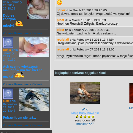
dnia February
24 2019
22:38:51
Jolka
dnia March 25 2013 20:20:05
Oj dawno mnie tu nie było , więc cześć wszystkim!
Dobrze
zaczyna
piotr
dnia March 10 2013 19:33:29
Hop hop Regisia8! Zdjęcia! Bardzo proszę!
młody!
piotr
dnia February 22 2013 21:03:41
Zobacz Komentarze Galerii
Nie widziałem żadnych... A tak czekam....
regisia8
dnia February 18 2013 13:44:54
Drogi adminie, jakiś problem techniczny z wstawianie
regisia8
dnia February 07 2013 13:13:05
Bunia
dnia
January 30
drogi użytkowniku "aga", może pójdziesz w moje śla
2019
14:51:30
Ach czemu większość
maluchów ma tak śliczne
Najlepiej oceniane zdjęcia dzieci
oczka!
Zobacz Komentarze Galerii
piotr
dnia
December
28 2018
Mó
WIKI
20:33:47
Moje Baby bawi się
Pobawiłbym się też...
ilość ocen: 20
monikasz27
Zobacz Komentarze Galerii