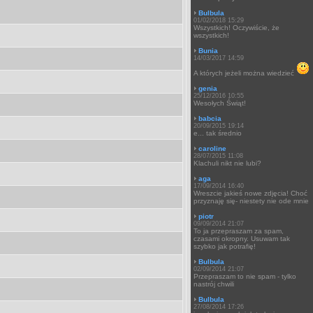
Bulbula
01/02/2018 15:29
Wszystkich! Oczywiście, że
wszystkich!
Bunia
14/03/2017 14:59
A których jeżeli można wiedzieć
genia
25/12/2016 10:55
Wesołych Świąt!
babcia
20/09/2015 19:14
e... tak średnio
caroline
28/07/2015 11:08
Klachuli nikt nie lubi?
aga
17/09/2014 16:40
Wreszcie jakieś nowe zdjęcia! Choć
przyznaję się- niestety nie ode mnie
piotr
09/09/2014 21:07
To ja przepraszam za spam,
czasami okropny. Usuwam tak
szybko jak potrafię!
Bulbula
02/09/2014 21:07
Przepraszam to nie spam - tylko
nastrój chwili
Bulbula
27/08/2014 17:26