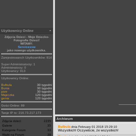
Użytkownicy Online
Zdjęcia Dzieci - Moje Dziecko-
Fotografie Dzieci!
WITAMY:
Servicexvw
jako nowego użytkownika.
Zarejestrowanch Uzytkowników: 914
Super Administratorzy: 1
Administratorzy: 0
Użytkownicy: 913
Użytkownicy Online:
Bulbula
30 tygodni
Bunia
30 tygodni
piotr
30 tygodni
Majeczka
120 tygodni
genia
120 tygodni
Gości Online: 89
Twoje IP to: 216.73.217.173
Archiwum
Zdjęcia dzieci
2235
Galerie
35
Bulbula
dnia February 01 2018 15:29:10
Kategorie Forum
33
Wszystkich! Oczywiście, że wszystkich!
Wątki na Forum
39