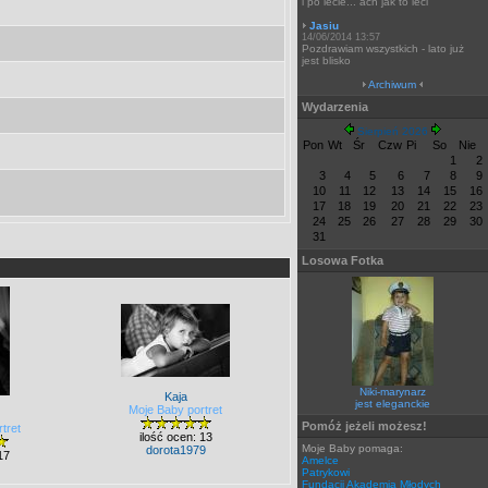
i po lecie... ach jak to leci
Jasiu
14/06/2014 13:57
Pozdrawiam wszystkich - lato już
jest blisko
Archiwum
Wydarzenia
Sierpień 2026
Pon
Wt
Śr
Czw
Pi
So
Nie
1
2
3
4
5
6
7
8
9
10
11
12
13
14
15
16
17
18
19
20
21
22
23
24
25
26
27
28
29
30
31
Losowa Fotka
Niki-marynarz
Kaja
jest eleganckie
Moje Baby portret
Pomóż jeżeli możesz!
tret
ilość ocen: 13
Moje Baby pomaga:
dorota1979
17
Amelce
Patrykowi
Fundacji Akademia Młodych