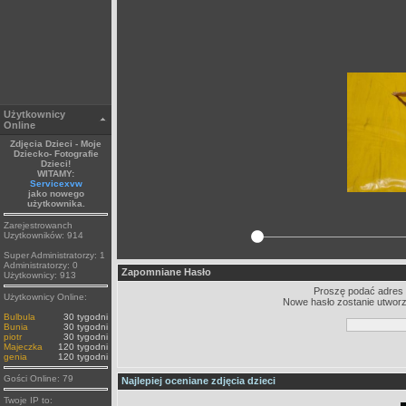
Użytkownicy
Online
Zdjęcia Dzieci - Moje
Dziecko- Fotografie
Dzieci!
WITAMY:
Servicexvw
jako nowego
użytkownika.
Zarejestrowanch
Uzytkowników: 914
Super Administratorzy: 1
Administratorzy: 0
Zapomniane Hasło
Użytkownicy: 913
Proszę podać adres e
Użytkownicy Online:
Nowe hasło zostanie utworz
Bulbula
30 tygodni
Bunia
30 tygodni
piotr
30 tygodni
Majeczka
120 tygodni
genia
120 tygodni
Gości Online: 79
Najlepiej oceniane zdjęcia dzieci
Twoje IP to: