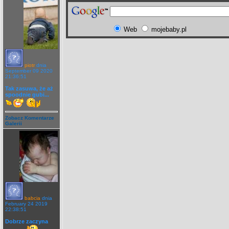
Web
mojebaby.pl
piotr
dnia
September 09 2020
21:36:51
Tak zasuwa, że aż
spoodnie gubi...
Zobacz Komentarze
Galerii
babcia
dnia
February 24 2019
22:38:51
Dobrze zaczyna