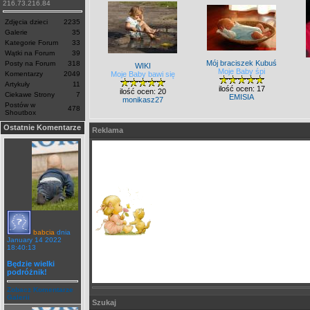
216.73.216.84
Zdjęcia dzieci
2235
Galerie
35
Kategorie Forum
33
Wątki na Forum
39
Mój braciszek Kubuś
Posty na Forum
318
WIKI
Moje Baby śpi
Komentarzy
2049
Moje Baby bawi się
Artykuły
11
ilość ocen: 17
ilość ocen: 20
Ciekawe Strony
7
EMISIA
monikasz27
Postów w
478
Shoutbox
Ostatnie Komentarze
Reklama
babcia
dnia
January 14 2022
18:40:13
Będzie wielki
podróżnik!
Zobacz Komentarze
Galerii
Szukaj