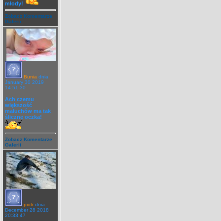
młody!
Zobacz Komentarze
Galerii
Bunia
dnia
January 30 2019
14:51:30
Ach czemu
większość
maluchów ma tak
śliczne oczka!
Zobacz Komentarze
Galerii
piotr
dnia
December 28 2018
20:33:47