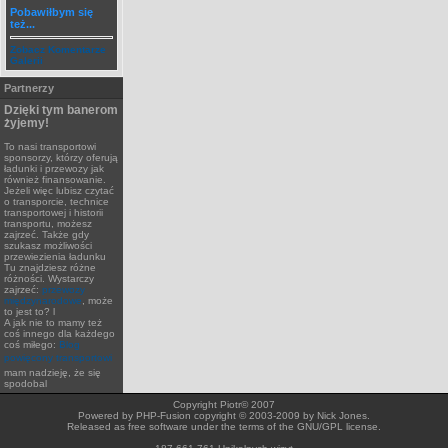
Pobawiłbym się
też...
Zobacz Komentarze
Galerii
Partnerzy
Dzięki tym banerom
żyjemy!
To nasi transportowi
sponsorzy, którzy oferują
ładunki i przewozy jak
również finansowanie.
Jeżeli więc lubisz czytać
o transporcie, technice
transportowej i historii
transportu, możesz
zajrzeć. Także gdy
szukasz możliwości
przewiezienia ładunku
Tu znajdziesz różne
różności. Wystarczy
zajrzeć:
przewozy
międzynarodowe
, może
to jest to? l
A jak nie to mamy też
coś innego dla każdego
coś miłego:
Blog
powięcony transportowi
mam nadzieję, że się
spodobal
Copyright Piotr© 2007
Powered by PHP-Fusion copyright © 2003-2009 by Nick Jones.
Released as free software under the terms of the GNU/GPL license.