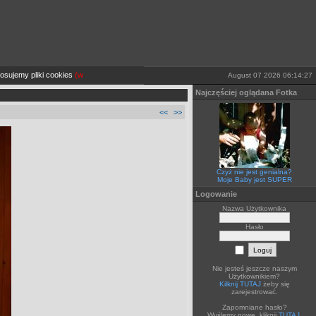
ujemy pliki cookies
(więcej TUTAJ).
Jeżeli sobie tego nie życzysz wyłącz je lub opuść stronę
August 07 2026 06:14:27
Najczęściej oglądana Fotka
<<
>>
Czyż nie jest genialna?
Moje Baby jest SUPER
Logowanie
Nazwa Użytkownika
Hasło
Nie jesteś jeszcze naszym
Użytkownikiem?
Kilknij TUTAJ
żeby się
zarejestrować.
Zapomniane hasło?
Wyślemy nowe, kliknij
TUTAJ
.