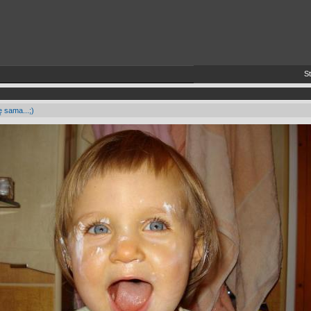
Stos
 sama...;)