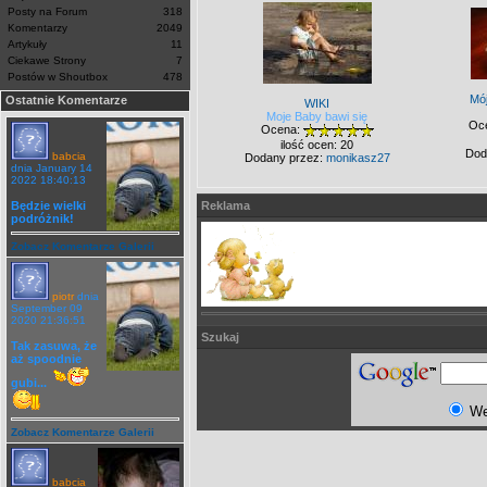
Posty na Forum
318
Komentarzy
2049
Artykuły
11
Ciekawe Strony
7
Postów w Shoutbox
478
Mó
Ostatnie Komentarze
WIKI
Moje Baby bawi się
Oc
Ocena:
ilość ocen: 20
Dod
babcia
Dodany przez:
monikasz27
dnia January 14
2022 18:40:13
Będzie wielki
Reklama
podróżnik!
Zobacz Komentarze Galerii
piotr
dnia
September 09
2020 21:36:51
Szukaj
Tak zasuwa, że
aż spoodnie
gubi...
W
Zobacz Komentarze Galerii
babcia