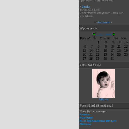
i po lecie... ach jak to leci
Jasiu
14/06/2014 13:57
Pozdrawiam wszystkich - lato już
jest blisko
Archiwum
Wydarzenia
Lipiec 2026
Pon
Wt
Śr
Czw
Pi
So
Nie
1
2
3
4
5
6
7
8
9
10
11
12
13
14
15
16
17
18
19
20
21
22
23
24
25
26
27
28
29
30
31
Losowa Fotka
Milunia
Pomóż jeżeli możesz!
Moje Baby pomaga:
Amelce
Patrykowi
Fundacji Akademia Młodych
Mistrzów