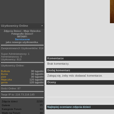
Użytkownicy Online
Zdjęcia Dzieci - Moje Dziecko-
Fotografie Dzieci!
WITAMY:
Servicexvw
jako nowego użytkownika.
Zarejestrowanch Uzytkowników: 914
Super Administratorzy: 1
Administratorzy: 0
Komentarze
Użytkownicy: 913
Brak komentarzy.
Użytkownicy Online:
Dodaj komentarz
Bulbula
30 tygodni
Bunia
30 tygodni
Zaloguj się, żeby móc dodawać komentarze.
piotr
30 tygodni
Majeczka
120 tygodni
Oceny
genia
120 tygodni
Gości Online: 87
Twoje IP to: 216.73.216.145
Zdjęcia dzieci
2235
Galerie
35
Najlepiej oceniane zdjęcia dzieci
Kategorie Forum
33
Wątki na Forum
39