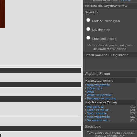
Ankieta dla Użytkowników
Dzieci to:
Radość i treść życia
Miły dodatek
Strapienie i kłopot
Musisz się zalogować, żeby móc
głosować w tej Ankiecie.
Jeżeli podoba Ci się strona:
Wątki na Forum
Najnowsze Tematy
Mam wątpliwości
CZeść i już
Witaj
Witam serdecznie
Problemy ze stronką
Najciekawsze Tematy
Moj geniusz
[32]
Karać za złe oc...
[28]
Dołóż adminie
[23]
Mam wątpliwości
[21]
No właśnie nie ...
[21]
Shoutbox
Tylko zalogowani mogą dodawać
posty w shoutboksie.