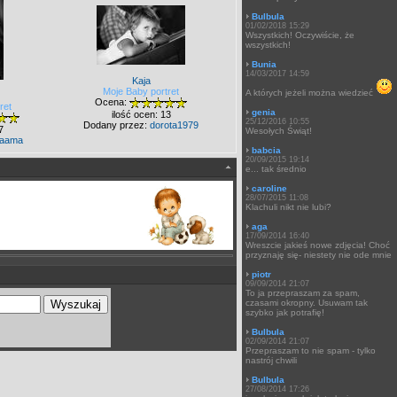
Bulbula
01/02/2018 15:29
Wszystkich! Oczywiście, że
wszystkich!
Bunia
14/03/2017 14:59
Kaja
Moje Baby portret
A których jeżeli można wiedzieć
Ocena:
ret
genia
ilość ocen: 13
25/12/2016 10:55
Dodany przez:
dorota1979
7
Wesołych Świąt!
aama
babcia
20/09/2015 19:14
e... tak średnio
caroline
28/07/2015 11:08
Klachuli nikt nie lubi?
aga
17/09/2014 16:40
Wreszcie jakieś nowe zdjęcia! Choć
przyznaję się- niestety nie ode mnie
piotr
09/09/2014 21:07
To ja przepraszam za spam,
czasami okropny. Usuwam tak
szybko jak potrafię!
Bulbula
02/09/2014 21:07
Przepraszam to nie spam - tylko
nastrój chwili
Bulbula
27/08/2014 17:26