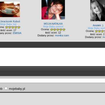
j braciszek Kubuś
MOJA NATALKA
Moje Baby śpi
Aniołek :)
Moje Baby portret
ena:
Moje Baby port
Ocena:
ilość ocen: 17
Ocena:
ilość ocen: 12
any przez:
EMISIA
ilość ocen: 1
Dodany przez:
monika sam
Dodany przez:
m
eb
mojebaby.pl