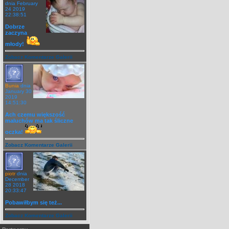
dnia February
24 2019
22:38:51
Dobrze
zaczyna
młody!
Zobacz Komentarze Galerii
Bunia
dnia
January 30
2019
14:51:30
Ach czemu większość
maluchów ma tak śliczne
oczka!
Zobacz Komentarze Galerii
piotr
dnia
December
28 2018
20:33:47
Pobawiłbym się też...
Zobacz Komentarze Galerii