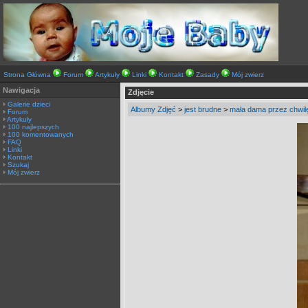
Strona Główna
Forum
Artykuły
Linki
Kontakt
Zasady
Mój zwierz
Nawigacja
Zdjęcie
Galerie dzieci
Albumy Zdjęć
>
jest brudne
>
mała dama przez chwilę
Forum
Artykuły
100 najlepszych
100 komentowanych
FAQ
Linki
Kontakt
Szukaj
Mój zwierz