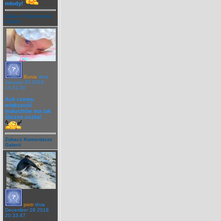
młody!
Zobacz Komentarze
Galerii
Bunia
dnia
January 30 2019
14:51:30
Ach czemu
większość
maluchów ma tak
śliczne oczka!
Zobacz Komentarze
Galerii
piotr
dnia
December 28 2018
20:33:47