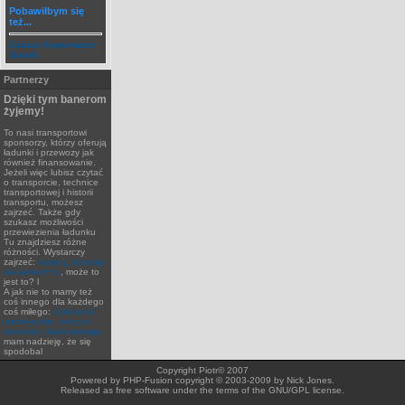
Pobawiłbym się
też...
Zobacz Komentarze
Galerii
Partnerzy
Dzięki tym banerom
żyjemy!
To nasi transportowi
sponsorzy, którzy oferują
ładunki i przewozy jak
również finansowanie.
Jeżeli więc lubisz czytać
o transporcie, technice
transportowej i historii
transportu, możesz
zajrzeć. Także gdy
szukasz możliwości
przewiezienia ładunku
Tu znajdziesz różne
różności. Wystarczy
zajrzeć:
leasing, leasing
na samochód
, może to
jest to? l
A jak nie to mamy też
coś innego dla każdego
coś miłego:
obliczenia
numeryczne, metoda
elementu skończonego
mam nadzieję, że się
spodobal
Copyright Piotr© 2007
Powered by PHP-Fusion copyright © 2003-2009 by Nick Jones.
Released as free software under the terms of the GNU/GPL license.