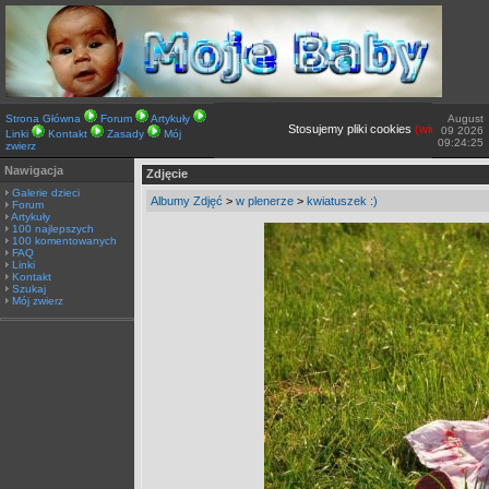
Strona Główna
Forum
Artykuły
August
Stosujemy pliki cookies
(więcej TUTAJ).
09 2026
Linki
Kontakt
Zasady
Mój
09:24:25
zwierz
Nawigacja
Zdjęcie
Galerie dzieci
Albumy Zdjęć
>
w plenerze
>
kwiatuszek :)
Forum
Artykuły
100 najlepszych
100 komentowanych
FAQ
Linki
Kontakt
Szukaj
Mój zwierz