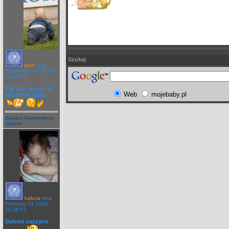
Szukaj
piotr
dnia
September 09 2020
21:36:51
Tak zasuwa, że aż
Web
mojebaby.pl
spoodnie gubi...
Zobacz Komentarze
Galerii
babcia
dnia
February 24 2019
22:38:51
Dobrze zaczyna