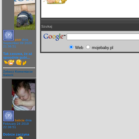
Szukaj
piotr
dnia
September 09 2020
21:36:51
Web
mojebaby.pl
Tak zasuwa, że aż
spoodnie gubi...
Zobacz Komentarze
Galerii
babcia
dnia
February 24 2019
22:38:51
Dobrze zaczyna