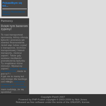
Pobawiłbym się
też...
Zobacz Komentarze
Galerii
Partnerzy
Dzięki tym banerom
żyjemy!
To nasi transportowi
sponsorzy, którzy oferują
ładunki i przewozy jak
również finansowanie.
Jeżeli więc lubisz czytać
o transporcie, technice
transportowej i historii
transportu, możesz
zajrzeć. Także gdy
szukasz możliwości
przewiezienia ładunku
Tu znajdziesz różne
różności. Wystarczy
zajrzeć:
leasing, leasing
na samochód
, może to
jest to? l
A jak nie to mamy też
coś innego dla każdego
coś miłego:
obliczenia
numeryczne, metoda
elementu skończonego
mam nadzieję, że się
spodobal
Copyright Piotr© 2007
Powered by PHP-Fusion copyright © 2003-2009 by Nick Jones.
Released as free software under the terms of the GNU/GPL license.