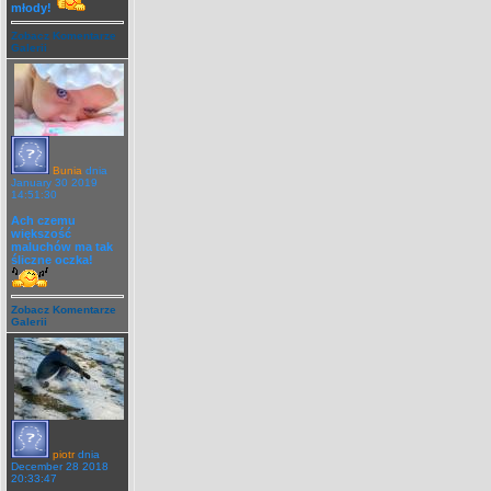
młody!
Zobacz Komentarze
Galerii
Bunia
dnia
January 30 2019
14:51:30
Ach czemu
większość
maluchów ma tak
śliczne oczka!
Zobacz Komentarze
Galerii
piotr
dnia
December 28 2018
20:33:47