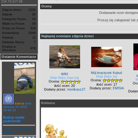
216.73.217.39
Oceny
Zdjęcia dzieci
2235
Dodawanie ocen dostępne
Galerie
35
Kategorie Forum
33
Proszę się zalogować lub 
Wątki na Forum
39
Posty na Forum
318
Komentarzy
2049
Najlepiej oceniane zdjęcia dzieci
Artykuły
11
Ciekawe Strony
7
Postów w
478
Shoutbox
Ostatnie Komentarze
Mój braciszek Kubuś
WIKI
Moje Baby śpi
Moje Baby bawi się
M
Ocena:
Ocena:
Oc
ilość ocen: 17
ilość ocen: 20
Dodany przez:
EMISIA
Dodany przez:
monikasz27
Dodan
Reklama
babcia
dnia
January 14 2022
18:40:13
Będzie wielki
podróżnik!
Zobacz Komentarze
Galerii