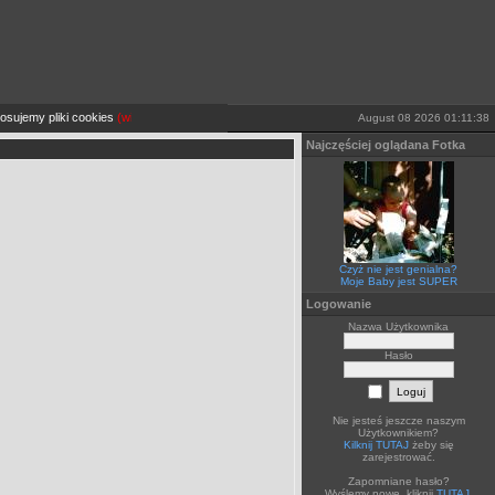
jemy pliki cookies
(więcej TUTAJ).
Jeżeli sobie tego nie życzysz wyłącz je lub opuść stronę
August 08 2026 01:11:38
Najczęściej oglądana Fotka
Czyż nie jest genialna?
Moje Baby jest SUPER
Logowanie
Nazwa Użytkownika
Hasło
Nie jesteś jeszcze naszym
Użytkownikiem?
Kilknij TUTAJ
żeby się
zarejestrować.
Zapomniane hasło?
Wyślemy nowe, kliknij
TUTAJ
.