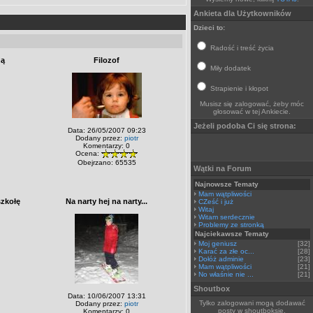
Ankieta dla Użytkowników
Dzieci to:
Radość i treść życia
ną
Filozof
Miły dodatek
Strapienie i kłopot
Musisz się zalogować, żeby móc
głosować w tej Ankiecie.
Jeżeli podoba Ci się strona:
Data: 26/05/2007 09:23
Dodany przez:
piotr
Komentarzy: 0
Ocena:
Obejrzano: 65535
Wątki na Forum
Najnowsze Tematy
Mam wątpliwości
szkołę
Na narty hej na narty...
CZeść i już
Witaj
Witam serdecznie
Problemy ze stronką
Najciekawsze Tematy
Moj geniusz
[32]
Karać za złe oc...
[28]
Dołóż adminie
[23]
Mam wątpliwości
[21]
No właśnie nie ...
[21]
Shoutbox
Data: 10/06/2007 13:31
Tylko zalogowani mogą dodawać
Dodany przez:
piotr
posty w shoutboksie.
Komentarzy: 0