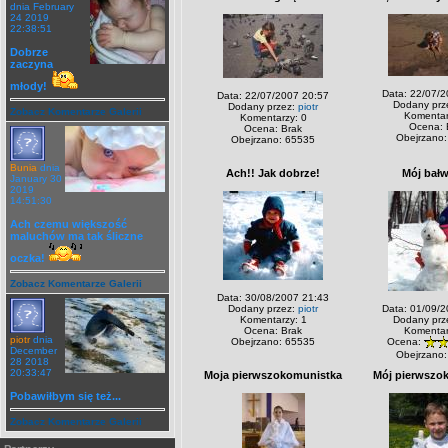
dnia February
24 2019
22:38:51
Dobrze
zaczyna
młody!
Data: 22/07/2
Data: 22/07/2007 20:57
Dodany prz
Dodany przez:
piotr
Zobacz Komentarze Galerii
Komentar
Komentarzy: 0
Ocena: 
Ocena: Brak
Obejrzano:
Obejrzano: 65535
Bunia
dnia
Ach!! Jak dobrze!
Mój bał
January 30
2019
14:51:30
Ach czemu większość
maluchów ma tak śliczne
oczka!
Zobacz Komentarze Galerii
Data: 30/08/2007 21:43
Dodany przez:
piotr
Data: 01/09/2
Komentarzy: 1
Dodany prz
Ocena: Brak
Komentar
piotr
dnia
Obejrzano: 65535
Ocena:
December
Obejrzano:
28 2018
20:33:47
Moja pierwszokomunistka
Mój pierwszo
Pobawiłbym się też...
Zobacz Komentarze Galerii