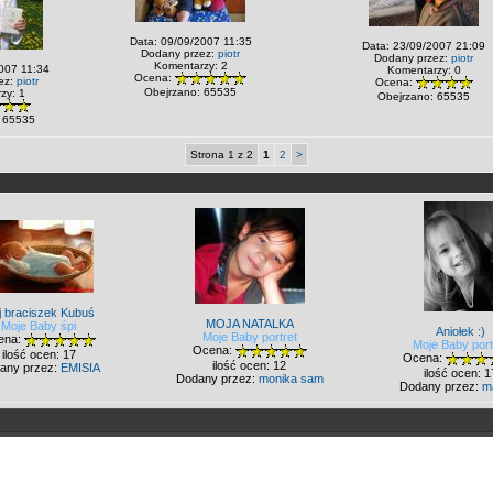
Data: 09/09/2007 11:35
Data: 23/09/2007 21:09
Dodany przez:
piotr
Dodany przez:
piotr
Komentarzy: 2
007 11:34
Komentarzy: 0
Ocena:
ez:
piotr
Ocena:
Obejrzano: 65535
zy: 1
Obejrzano: 65535
 65535
Strona 1 z 2
1
2
>
j braciszek Kubuś
MOJA NATALKA
Moje Baby śpi
Aniołek :)
Moje Baby portret
ena:
Moje Baby port
Ocena:
ilość ocen: 17
Ocena:
ilość ocen: 12
any przez:
EMISIA
ilość ocen: 1
Dodany przez:
monika sam
Dodany przez:
m