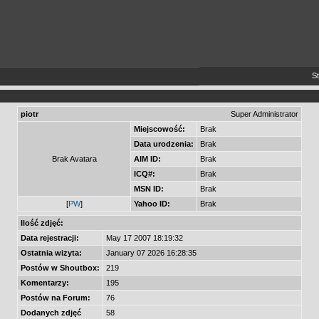
Stosu
piotr
Super Administrator
Miejscowość:
Brak
Data urodzenia:
Brak
Brak Avatara
AIM ID:
Brak
ICQ#:
Brak
MSN ID:
Brak
[
PW
]
Yahoo ID:
Brak
Ilość zdjęć:
Data rejestracji:
May 17 2007 18:19:32
Ostatnia wizyta:
January 07 2026 16:28:35
Postów w Shoutbox:
219
Komentarzy:
195
Postów na Forum:
76
Dodanych zdjęć
58