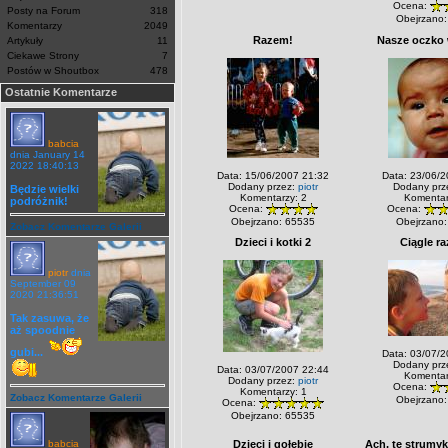
Ocena:
Posty na Forum
318
Obejrzano:
Komentarzy
2049
Razem!
Nasze oczko 
Artykuły
11
Ciekawe Strony
7
Postów w Shoutbox
478
Ostatnie Komentarze
babcia
dnia January 14
2022 18:40:13
Data: 15/06/2007 21:32
Data: 23/06/2
Dodany przez:
piotr
Dodany prz
Będzie wielki
Komentarzy: 2
Komentar
podróżnik!
Ocena:
Ocena:
Obejrzano: 65535
Obejrzano:
Zobacz Komentarze Galerii
Dzieci i kotki 2
Ciągle r
piotr
dnia
September 09
2020 21:36:51
Tak zasuwa, że
aż spoodnie
gubi...
Data: 03/07/2
Dodany prz
Data: 03/07/2007 22:44
Komentar
Dodany przez:
piotr
Ocena:
Komentarzy: 1
Zobacz Komentarze Galerii
Obejrzano:
Ocena:
Obejrzano: 65535
babcia
Dzieci i gołębie
Ach, te strumyki