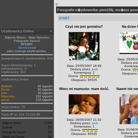
0
Fotografie u�ytkownika: piotr(58), mo�esz po
START
Czyż nie jest genialna?
Na dzien
Użytkownicy Online
Zdjęcia Dzieci - Moje Dziecko-
Fotografie Dzieci!
WITAMY:
Servicexvw
jako nowego użytkownika.
Zarejestrowanch Uzytkowników: 914
Data: 25/05/2
Dodany prz
Super Administratorzy: 1
Data: 25/05/2007 18:49
Komentar
Administratorzy: 0
Dodany przez:
piotr
Ocena:
Użytkownicy: 913
Komentarzy: 2
Obejrzano:
Ocena:
Użytkownicy Online:
Obejrzano: 65535
Bulbula
30 tygodni
Wierz mi mamusiu- mam dość.
Nawet nie sm
Bunia
30 tygodni
piotr
30 tygodni
Majeczka
120 tygodni
genia
120 tygodni
Gości Online: 75
Twoje IP to: 216.73.216.95
Data: 26/05/2007 21:32
Zdjęcia dzieci
2235
Dodany przez:
piotr
Komentarzy: 1
Galerie
35
Data: 01/06/2
Ocena:
Kategorie Forum
33
Dodany prz
Obejrzano: 65535
Komentar
Wątki na Forum
39