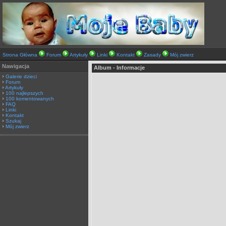
Strona Główna
Forum
Artykuły
Linki
Kontakt
Zasady
Mój zwierz
Nawigacja
Album - Informacje
Galerie dzieci
Forum
Artykuły
100 najlepszych
100 komentowanych
FAQ
Linki
Kontakt
Szukaj
Mój zwierz