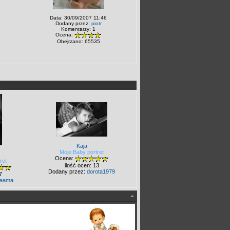
Data: 30/09/2007 11:46
Dodany przez:
piotr
Komentarzy: 1
Ocena:
Obejrzano: 65535
Kaja
Moje Baby portret
Ocena:
ret
ilość ocen: 13
Dodany przez:
dorota1979
7
aama