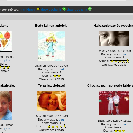
sortowa� wg.:
rankingu
daty dodania
daty dodania
 Mamy!
Będę jak ten aniołek!
Najważniejsze że wysch
Data: 26/05/2007 09:09
Dodany przez:
piotr
007 19:06
Komentarzy: 8
ez:
piotr
Ocena:
zy: 1
Obejrzano: 65535
Data: 25/05/2007 19:08
Dodany przez:
piotr
 65535
Komentarzy: 1
Ocena:
Obejrzano: 65535
akuje źle.
Teraz już dobrze!
Chociaż raz naprawdę lubię 
Data: 01/06/2007 16:49
Dodany przez:
piotr
Data: 10/06/2007 11:21
Komentarzy: 4
Dodany przez:
piotr
007 16:46
Ocena:
Komentarzy: 0
ez:
piotr
Obejrzano: 65535
Ocena:
zy: 1