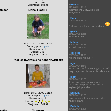
Ocena: Brak
Bulbula
Obejrzano: 65535
01/02/2018 15:29
ramach!
Dzieci i kotki 1
Wszystkich! Oczywiście, że
wszystkich!
Bunia
14/03/2017 14:59
A których jeżeli można wiedzieć
genia
25/12/2016 10:55
Wesołych Świąt!
babcia
Data: 03/07/2007 22:44
20/09/2015 19:14
Dodany przez:
piotr
e... tak średnio
Komentarzy: 0
Ocena: Brak
caroline
Obejrzano: 65535
28/07/2015 11:08
Klachuli nikt nie lubi?
Rodzice uważajcie na dobór zwierzaka
aga
17/09/2014 16:40
Wreszcie jakieś nowe zdjęcia! Choć
przyznaję się- niestety nie ode mnie
piotr
09/09/2014 21:07
To ja przepraszam za spam,
czasami okropny. Usuwam tak
szybko jak potrafię!
Data: 15/07/2007 18:13
Bulbula
Dodany przez:
piotr
02/09/2014 21:07
Przepraszam to nie spam - tylko
Komentarzy: 1
nastrój chwili
Ocena:
Obejrzano: 64739
Bulbula
27/08/2014 17:26
żniku...
Na wraku