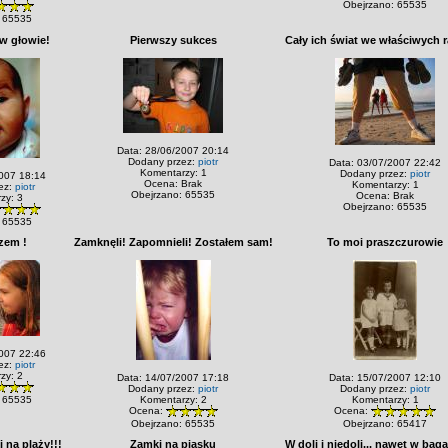
Obejrzano: 65535
 65535
w głowie!
Pierwszy sukces
Cały ich świat we właściwych 
Data: 28/06/2007 20:14
Dodany przez:
piotr
Data: 03/07/2007 22:42
Komentarzy: 1
Dodany przez:
piotr
007 18:14
Ocena: Brak
Komentarzy: 1
ez:
piotr
Obejrzano: 65535
Ocena: Brak
zy: 3
Obejrzano: 65535
 65535
azem !
Zamknęli! Zapomnieli! Zostałem sam!
To moi praszczurowie
007 22:46
ez:
piotr
zy: 2
Data: 14/07/2007 17:18
Data: 15/07/2007 12:10
Dodany przez:
piotr
Dodany przez:
piotr
 65535
Komentarzy: 2
Komentarzy: 1
Ocena:
Ocena:
Obejrzano: 65535
Obejrzano: 65417
 na plaży!!!
Zamki na piasku
W doli i niedoli... nawet w baga