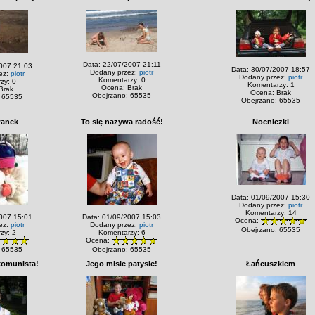
Data: 22/07/2007 21:11
007 21:03
Data: 30/07/2007 18:57
Dodany przez:
piotr
ez:
piotr
Dodany przez:
piotr
Komentarzy: 0
zy: 0
Komentarzy: 1
Ocena: Brak
Brak
Ocena: Brak
Obejrzano: 65535
 65535
Obejrzano: 65535
wanek
To się nazywa radość!
Nocniczki
Data: 01/09/2007 15:30
Dodany przez:
piotr
Komentarzy: 14
007 15:01
Data: 01/09/2007 15:03
Ocena:
ez:
piotr
Dodany przez:
piotr
Obejrzano: 65535
zy: 2
Komentarzy: 6
Ocena:
 65535
Obejrzano: 65535
komunista!
Jego misie patysie!
Łańcuszkiem