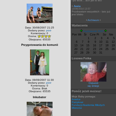
i po lecie... ach jak to leci
Jasiu
14/06/2014 13:57
Pozdrawiam wszystkich - lato już
jest blisko
Archiwum
Wydarzenia
Data: 30/08/2007 21:25
Dodany przez:
piotr
Październik 2025
Komentarzy: 0
Pon
Wt
Śr
Czw
Pi
So
Nie
Ocena:
1
2
3
4
5
Obejrzano: 65535
6
7
8
9
10
11
12
Przygotowania do komunii
13
14
15
16
17
18
19
20
21
22
23
24
25
26
27
28
29
30
31
Losowa Fotka
Data: 09/09/2007 11:30
Dodany przez:
piotr
Oskarek
Komentarzy: 0
się śmieje
Ocena: Brak
Pomóż jeżeli możesz!
Obejrzano: 65535
Moje Baby pomaga:
Inkubator
Amelce
Patrykowi
Fundacji Akademia Młodych
Mistrzów