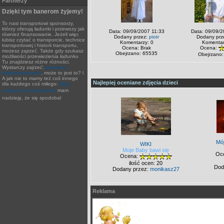
Partnerzy
Dzięki tym banerom żyjemy!
To nasi transportowi sponsorzy,
którzy oferują ładunki i przewozy jak
Data: 09/09/2007 11:33
Data: 09/09/2
również finansowanie. Jeżeli więc
Dodany przez:
piotr
Dodany prz
lubisz czytać o transporcie, technice
Komentarzy: 0
Komentar
transportowej i historii transportu,
Ocena: Brak
Ocena:
możesz zajrzeć. Także gdy szukasz
Obejrzano: 65535
Obejrzano:
możliwości przewiezienia ładunku
Tu znajdziesz różne różności.
Wystarczy zajrzeć:
przewozy
międzynarodowe
, może to jest to? l
A jak nie to mamy też coś innego
Najlepiej oceniane zdjęcia dzieci
dla każdego coś miłego:
Blog
powięcony transportowi
mam
nadzieję, że się spodobal
Mó
WIKI
Moje Baby bawi się
Oc
Ocena:
ilość ocen: 20
Dod
Dodany przez:
monikasz27
Reklama