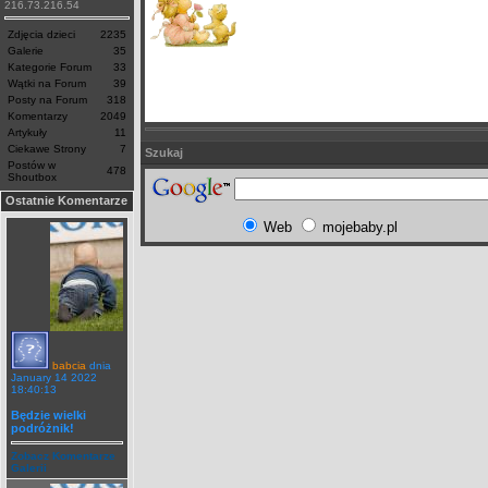
216.73.216.54
Zdjęcia dzieci
2235
Galerie
35
Kategorie Forum
33
Wątki na Forum
39
Posty na Forum
318
Komentarzy
2049
Artykuły
11
Ciekawe Strony
7
Szukaj
Postów w
478
Shoutbox
Ostatnie Komentarze
Web
mojebaby.pl
babcia
dnia
January 14 2022
18:40:13
Będzie wielki
podróżnik!
Zobacz Komentarze
Galerii