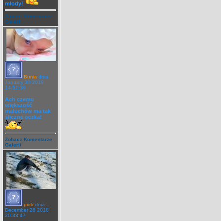
młody!
Zobacz Komentarze
Galerii
Bunia
dnia
January 30 2019
14:51:30
Ach czemu
większość
maluchów ma tak
śliczne oczka!
Zobacz Komentarze
Galerii
piotr
dnia
December 28 2018
20:33:47