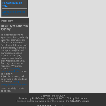
Pobawiłbym się
też...
Zobacz Komentarze
Galerii
Partnerzy
Dzięki tym banerom
żyjemy!
To nasi transportowi
sponsorzy, którzy oferują
ładunki i przewozy jak
również finansowanie.
Jeżeli więc lubisz czytać
o transporcie, technice
transportowej i historii
transportu, możesz
zajrzeć. Także gdy
szukasz możliwości
przewiezienia ładunku
Tu znajdziesz różne
różności. Wystarczy
zajrzeć:
przewozy
międzynarodowe
, może
to jest to? l
A jak nie to mamy też
coś innego dla każdego
coś miłego:
Blog
powięcony transportowi
mam nadzieję, że się
spodobal
Copyright Piotr© 2007
Powered by PHP-Fusion copyright © 2003-2009 by Nick Jones.
Released as free software under the terms of the GNU/GPL license.