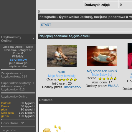
Dodanych zdjęć
0
0
Fotografie u�ytkownika: Jasiu(0), mo�esz posortowa� w
START
Najlepiej oceniane zdjęcia dzieci
Użytkownicy
Online
Zdjęcia Dzieci - Moje
Dziecko- Fotografie
Dzieci!
WITAMY:
Servicexvw
jako nowego
użytkownika.
Mój braciszek Kubuś
WIKI
Zarejestrowanch
Moje Baby śpi
Moje Baby bawi się
Uzytkowników: 914
M
Ocena:
Ocena:
Oc
ilość ocen: 17
Super Administratorzy: 1
ilość ocen: 20
Dodany przez:
EMISIA
Administratorzy: 0
Dodany przez:
monikasz27
Dodan
Użytkownicy: 913
Użytkownicy Online:
Reklama
Bulbula
30 tygodni
Bunia
30 tygodni
piotr
30 tygodni
Majeczka
120 tygodni
genia
120 tygodni
Gości Online: 72
Twoje IP to: