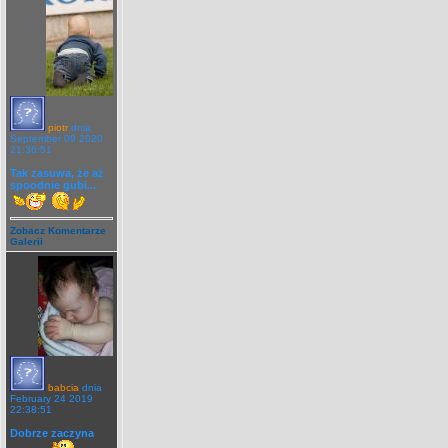
piotr
dnia
September 09 2020
21:36:51
Tak zasuwa, że aż
spoodnie gubi...
Zobacz Komentarze
Galerii
babcia
dnia
February 24 2019
22:38:51
Dobrze zaczyna