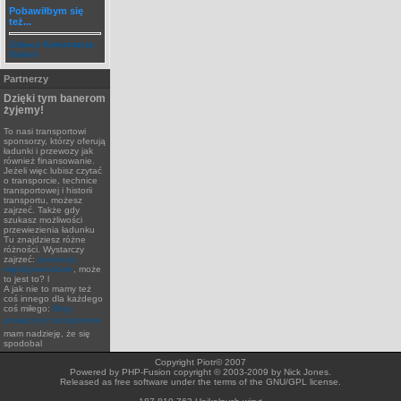
Pobawiłbym się
też...
Zobacz Komentarze
Galerii
Partnerzy
Dzięki tym banerom
żyjemy!
To nasi transportowi
sponsorzy, którzy oferują
ładunki i przewozy jak
również finansowanie.
Jeżeli więc lubisz czytać
o transporcie, technice
transportowej i historii
transportu, możesz
zajrzeć. Także gdy
szukasz możliwości
przewiezienia ładunku
Tu znajdziesz różne
różności. Wystarczy
zajrzeć:
przewozy
międzynarodowe
, może
to jest to? l
A jak nie to mamy też
coś innego dla każdego
coś miłego:
Blog
powięcony transportowi
mam nadzieję, że się
spodobal
Copyright Piotr© 2007
Powered by PHP-Fusion copyright © 2003-2009 by Nick Jones.
Released as free software under the terms of the GNU/GPL license.