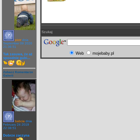
Szukaj
piotr
dnia
September 09 2020
21:36:51
Web
mojebaby.pl
Tak zasuwa, że aż
spoodnie gubi...
Zobacz Komentarze
Galerii
babcia
dnia
February 24 2019
22:38:51
Dobrze zaczyna