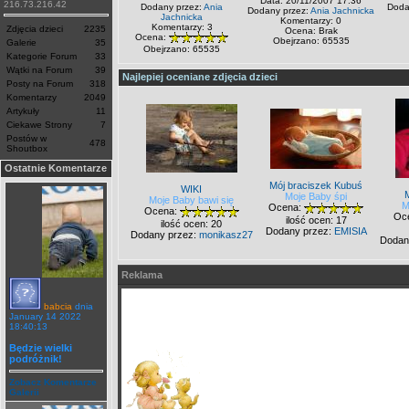
Data: 20/11/2007 17:36
216.73.216.42
Dodany przez:
Ania
Doda
Dodany przez:
Ania Jachnicka
Jachnicka
Komentarzy: 0
Komentarzy: 3
Zdjęcia dzieci
2235
Ocena: Brak
Ocena:
Obejrzano: 65535
Galerie
35
Obejrzano: 65535
Kategorie Forum
33
Wątki na Forum
39
Najlepiej oceniane zdjęcia dzieci
Posty na Forum
318
Komentarzy
2049
Artykuły
11
Ciekawe Strony
7
Postów w
478
Shoutbox
Ostatnie Komentarze
Mój braciszek Kubuś
WIKI
Moje Baby śpi
Moje Baby bawi się
M
Ocena:
Ocena:
Oc
ilość ocen: 17
ilość ocen: 20
Dodany przez:
EMISIA
Dodany przez:
monikasz27
Dodan
Reklama
babcia
dnia
January 14 2022
18:40:13
Będzie wielki
podróżnik!
Zobacz Komentarze
Galerii