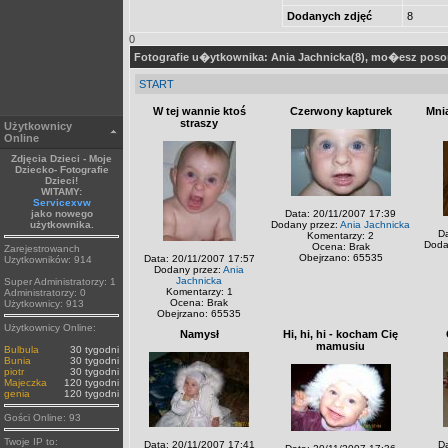
Dodanych zdjęć
8
0
Fotografie u�ytkownika: Ania Jachnicka(8), mo�esz pos
START
W tej wannie ktoś
Czerwony kapturek
Mni
straszy
Użytkownicy
Online
Zdjęcia Dzieci - Moje
Dziecko- Fotografie
Dzieci!
WITAMY:
Servicexvw
jako nowego
Data: 20/11/2007 17:39
użytkownika.
Dodany przez:
Ania Jachnicka
Da
Komentarzy: 2
Doda
Ocena: Brak
Zarejestrowanch
Obejrzano: 65535
Data: 20/11/2007 17:57
Uzytkowników: 914
Dodany przez:
Ania
Jachnicka
Super Administratorzy: 1
Komentarzy: 1
Administratorzy: 0
Ocena: Brak
Użytkownicy: 913
Obejrzano: 65535
Użytkownicy Online:
Namysł
Hi, hi, hi - kocham Cię
mamusiu
Bulbula
30 tygodni
Bunia
30 tygodni
piotr
30 tygodni
Majeczka
120 tygodni
genia
120 tygodni
Gości Online: 93
Twoje IP to:
Data: 20/11/2007 17:41
Da