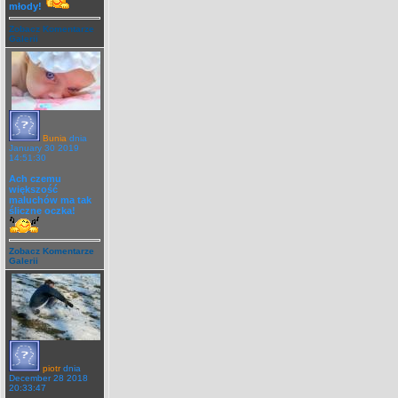
młody!
Zobacz Komentarze
Galerii
Bunia
dnia
January 30 2019
14:51:30
Ach czemu
większość
maluchów ma tak
śliczne oczka!
Zobacz Komentarze
Galerii
piotr
dnia
December 28 2018
20:33:47