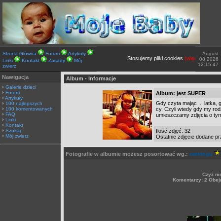
Strona Główna
Forum
Artykuły
August
Stosujemy pliki cookies
(więcej TUTAJ).
J
08 2026
Linki
Kontakt
Zasady
Mój
12:15:47
zwierz
Nawigacja
Album - Informacje
Galerie dzieci
Forum
Album: jest SUPER
Artykuły
Gdy czyta mając ... latka,
100 najlepszych
100 komentowanych
cy. Czyli wtedy gdy my ro
FAQ
umieszczamy zdjęcia o ty
Linki
Kontakt
Szukaj
Ilość zdjęć: 32
Mój zwierz
Ostatnie zdjęcie dodane p
Fotografie w albumie możesz posortować wg.:
rankingu
Czyż ni
Komentarzy: 2 Obej