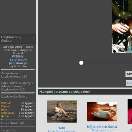
Użytkownicy
Online
Zdjęcia Dzieci - Moje
Dziecko- Fotografie
Dzieci!
WITAMY:
Servicexvw
jako nowego
użytkownika.
Zarejestrowanch
Str
Uzytkowników: 914
Super Administratorzy: 1
Ukł
Administratorzy: 0
Użytkownicy: 913
Najlepiej oceniane zdjęcia dzieci
Użytkownicy Online:
Bulbula
30 tygodni
Bunia
30 tygodni
piotr
30 tygodni
Majeczka
120 tygodni
genia
120 tygodni
Gości Online: 82
Mój braciszek Kubuś
WIKI
Twoje IP to:
Moje Baby śpi
Moje Baby bawi się