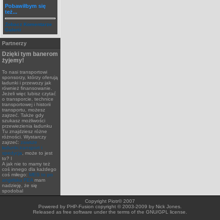
Pobawiłbym się
też...
Zobacz Komentarze
Galerii
Partnerzy
Dzięki tym banerom
żyjemy!
To nasi transportowi
sponsorzy, którzy oferują
ładunki i przewozy jak
również finansowanie.
Jeżeli więc lubisz czytać
o transporcie, technice
transportowej i historii
transportu, możesz
zajrzeć. Także gdy
szukasz możliwości
przewiezienia ładunku
Tu znajdziesz różne
różności. Wystarczy
zajrzeć:
zawsze
ładunki,transport i
spedycja
, może to jest
to? l
A jak nie to mamy też
coś innego dla każdego
coś miłego:
MES to po
angirlsku FEA
mam
nadzieję, że się
spodobal
Copyright Piotr© 2007
Powered by PHP-Fusion copyright © 2003-2009 by Nick Jones.
Released as free software under the terms of the GNU/GPL license.