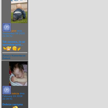
piotr
dnia
September 09 2020
21:36:51
Tak zasuwa, że aż
spoodnie gubi...
Zobacz Komentarze
Galerii
babcia
dnia
February 24 2019
22:38:51
Dobrze zaczyna