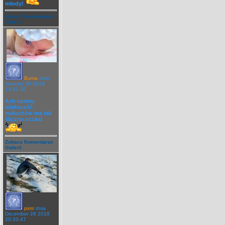
młody!
Zobacz Komentarze
Galerii
Bunia
dnia
January 30 2019
14:51:30
Ach czemu
większość
maluchów ma tak
śliczne oczka!
Zobacz Komentarze
Galerii
piotr
dnia
December 28 2018
20:33:47