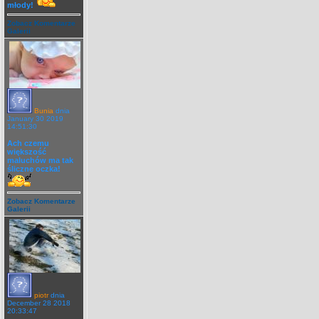
młody!
Zobacz Komentarze
Galerii
Bunia
dnia
January 30 2019
14:51:30
Ach czemu
większość
maluchów ma tak
śliczne oczka!
Zobacz Komentarze
Galerii
piotr
dnia
December 28 2018
20:33:47