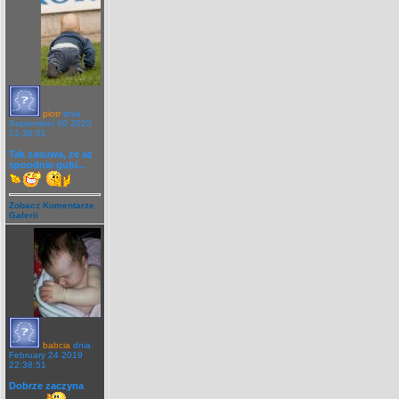
piotr
dnia
September 09 2020
21:36:51
Tak zasuwa, że aż
spoodnie gubi...
Zobacz Komentarze
Galerii
babcia
dnia
February 24 2019
22:38:51
Dobrze zaczyna