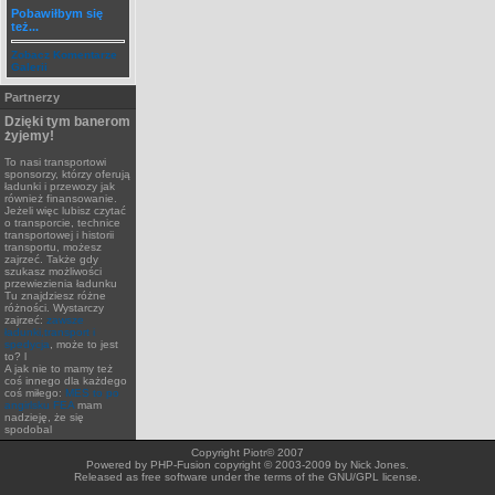
Pobawiłbym się
też...
Zobacz Komentarze
Galerii
Partnerzy
Dzięki tym banerom
żyjemy!
To nasi transportowi
sponsorzy, którzy oferują
ładunki i przewozy jak
również finansowanie.
Jeżeli więc lubisz czytać
o transporcie, technice
transportowej i historii
transportu, możesz
zajrzeć. Także gdy
szukasz możliwości
przewiezienia ładunku
Tu znajdziesz różne
różności. Wystarczy
zajrzeć:
zawsze
ładunki,transport i
spedycja
, może to jest
to? l
A jak nie to mamy też
coś innego dla każdego
coś miłego:
MES to po
angirlsku FEA
mam
nadzieję, że się
spodobal
Copyright Piotr© 2007
Powered by PHP-Fusion copyright © 2003-2009 by Nick Jones.
Released as free software under the terms of the GNU/GPL license.