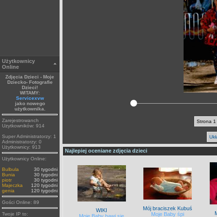
Użytkownicy
Online
Zdjęcia Dzieci - Moje
Dziecko- Fotografie
Dzieci!
WITAMY:
Servicexvw
jako nowego
użytkownika.
Zarejestrowanch
Strona 1
Uzytkowników: 914
Super Administratorzy: 1
Ukł
Administratorzy: 0
Użytkownicy: 913
Najlepiej oceniane zdjęcia dzieci
Użytkownicy Online:
Bulbula
30 tygodni
Bunia
30 tygodni
piotr
30 tygodni
Majeczka
120 tygodni
genia
120 tygodni
Gości Online: 89
Mój braciszek Kubuś
WIKI
Twoje IP to:
Moje Baby śpi
Moje Baby bawi się