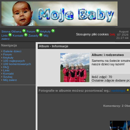
Strona Główna
Forum
Artykuły
August
Stosujemy pliki cookies
(więcej TUTAJ).
07 2026
Linki
Kontakt
Zasady
Mój
21:27:44
zwierz
Nawigacja
Album - Informacje
Galerie dzieci
Forum
Album: i rodzenstwo
Artykuły
Samemu na świecie smutno. 
100 najlepszych
100 komentowanych
nasze dzieci są razem!
FAQ
Linki
Kontakt
Szukaj
Ilość zdjęć: 70
Mój zwierz
Ostatnie zdjęcie dodane p
Fotografie w albumie możesz posortować wg.:
rankingu
Komentarzy: 2 Obe