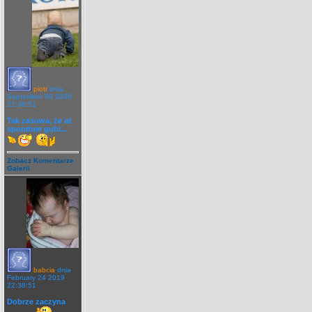
piotr
dnia
September 09 2020
21:36:51
Tak zasuwa, że aż
spoodnie gubi...
Zobacz Komentarze
Galerii
babcia
dnia
February 24 2019
22:38:51
Dobrze zaczyna