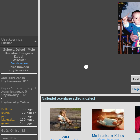
Użytkownicy
Online
Zdjęcia Dzieci - Moje
Dziecko- Fotografie
Dzieci!
WITAMY:
Servicexvw
jako nowego
użytkownika.
Zarejestrowanch
Stron
Uzytkowników: 914
Super Administratorzy: 1
Uk�a
Administratorzy: 0
Użytkownicy: 913
Najlepiej oceniane zdjęcia dzieci
Użytkownicy Online:
Bulbula
30 tygodni
Bunia
30 tygodni
piotr
30 tygodni
Majeczka
120 tygodni
genia
120 tygodni
Gości Online: 82
Mój braciszek Kubuś
WIKI
Twoje IP to:
Moje Baby śpi