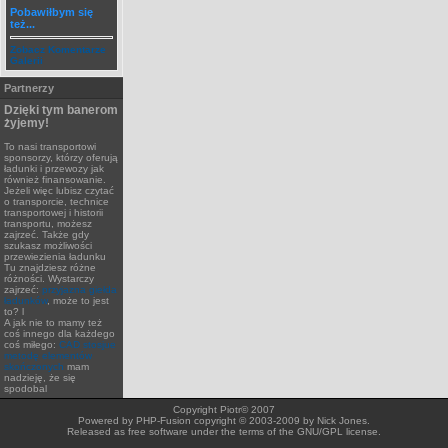
Pobawiłbym się
też...
Zobacz Komentarze
Galerii
Partnerzy
Dzięki tym banerom
żyjemy!
To nasi transportowi
sponsorzy, którzy oferują
ładunki i przewozy jak
również finansowanie.
Jeżeli więc lubisz czytać
o transporcie, technice
transportowej i historii
transportu, możesz
zajrzeć. Także gdy
szukasz możliwości
przewiezienia ładunku
Tu znajdziesz różne
różności. Wystarczy
zajrzeć:
przyjazna giełda
ładunków
, może to jest
to? l
A jak nie to mamy też
coś innego dla każdego
coś miłego:
CAD stosjue
metodę elementów
skończonych
mam
nadzieję, że się
spodobal
Copyright Piotr© 2007
Powered by PHP-Fusion copyright © 2003-2009 by Nick Jones.
Released as free software under the terms of the GNU/GPL license.