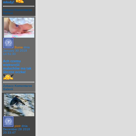
młody!
Zobacz Komentarze
Galerii
Bunia
dnia
January 30 2019
14:51:30
Ach czemu
większość
maluchów ma tak
śliczne oczka!
Zobacz Komentarze
Galerii
piotr
dnia
December 28 2018
20:33:47