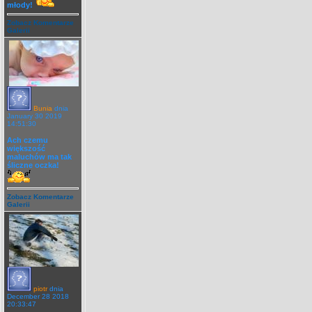
młody!
Zobacz Komentarze
Galerii
Bunia
dnia
January 30 2019
14:51:30
Ach czemu
większość
maluchów ma tak
śliczne oczka!
Zobacz Komentarze
Galerii
piotr
dnia
December 28 2018
20:33:47