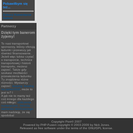
Pobawiłbym się
też...
Zobacz Komentarze
Galerii
Partnerzy
Dzięki tym banerom
żyjemy!
To nasi transportowi
sponsorzy, którzy oferują
ładunki i przewozy jak
również finansowanie.
Jeżeli więc lubisz czytać
o transporcie, technice
transportowej i historii
transportu, możesz
zajrzeć. Także gdy
szukasz możliwości
przewiezienia ładunku
Tu znajdziesz różne
różności. Wystarczy
zajrzeć:
leasing, leasing
na samochód
, może to
jest to? l
A jak nie to mamy też
coś innego dla każdego
coś miłego:
obliczenia
numeryczne, metoda
elementu skończonego
mam nadzieję, że się
spodobal
Copyright Piotr© 2007
Powered by PHP-Fusion copyright © 2003-2009 by Nick Jones.
Released as free software under the terms of the GNU/GPL license.