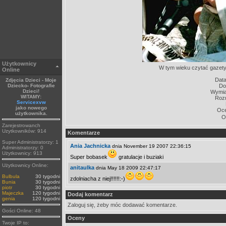
Użytkownicy
W tym wieku czytać gazety c
Online
Data
Zdjęcia Dzieci - Moje
Dziecko- Fotografie
Do
Dzieci!
Wymiar
WITAMY:
Rozm
Servicexvw
jako nowego
Oc
użytkownika.
O
Zarejestrowanch
Uzytkowników: 914
Komentarze
Super Administratorzy: 1
Ania Jachnicka
dnia November 19 2007 22:36:15
Administratorzy: 0
Użytkownicy: 913
Super bobasek
gratulacje i buziaki
Użytkownicy Online:
anitaulka
dnia May 18 2009 22:47:17
Bulbula
30 tygodni
zdolniacha z niej!!!!!!:-)
Bunia
30 tygodni
piotr
30 tygodni
Majeczka
120 tygodni
Dodaj komentarz
genia
120 tygodni
Zaloguj się, żeby móc dodawać komentarze.
Gości Online: 48
Oceny
Twoje IP to: