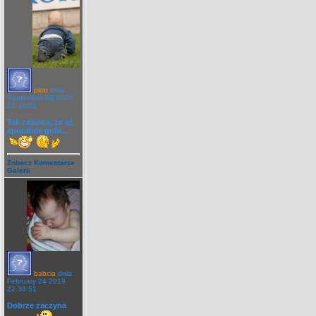
piotr
dnia
September 09 2020
21:36:51
Tak zasuwa, że aż
spoodnie gubi...
Zobacz Komentarze
Galerii
babcia
dnia
February 24 2019
22:38:51
Dobrze zaczyna