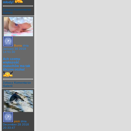
młody!
Zobacz Komentarze
Galerii
Bunia
dnia
January 30 2019
14:51:30
Ach czemu
większość
maluchów ma tak
śliczne oczka!
Zobacz Komentarze
Galerii
piotr
dnia
December 28 2018
20:33:47