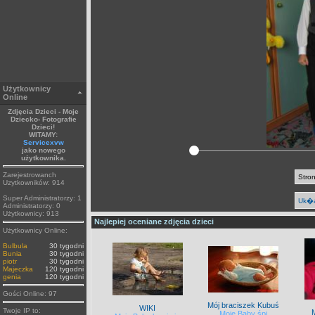
Użytkownicy
Online
Zdjęcia Dzieci - Moje
Dziecko- Fotografie
Dzieci!
WITAMY:
Servicexvw
jako nowego
użytkownika.
Zarejestrowanch
Stron
Uzytkowników: 914
Super Administratorzy: 1
Uk�a
Administratorzy: 0
Użytkownicy: 913
Najlepiej oceniane zdjęcia dzieci
Użytkownicy Online:
Bulbula
30 tygodni
Bunia
30 tygodni
piotr
30 tygodni
Majeczka
120 tygodni
genia
120 tygodni
Gości Online: 97
Mój braciszek Kubuś
WIKI
Twoje IP to:
Moje Baby śpi