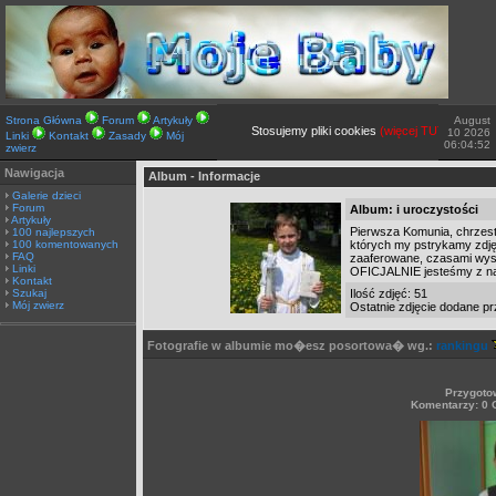
Strona Główna
Forum
Artykuły
August
Stosujemy pliki cookies
(więcej TUTAJ).
Jeżeli 
10 2026
Linki
Kontakt
Zasady
Mój
06:04:52
zwierz
Nawigacja
Album - Informacje
Galerie dzieci
Forum
Album: i uroczystości
Artykuły
Pierwsza Komunia, chrzest,
100 najlepszych
100 komentowanych
których my pstrykamy zdję
FAQ
zaaferowane, czasami wyst
Linki
OFICJALNIE jesteśmy z na
Kontakt
Szukaj
Ilość zdjęć: 51
Mój zwierz
Ostatnie zdjęcie dodane p
Fotografie w albumie mo�esz posortowa� wg.:
rankingu
Przygoto
Komentarzy: 0 