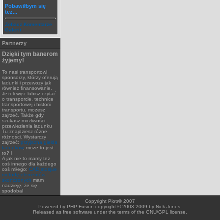
Pobawiłbym się
też...
Zobacz Komentarze
Galerii
Partnerzy
Dzięki tym banerom
żyjemy!
To nasi transportowi
sponsorzy, którzy oferują
ładunki i przewozy jak
również finansowanie.
Jeżeli więc lubisz czytać
o transporcie, technice
transportowej i historii
transportu, możesz
zajrzeć. Także gdy
szukasz możliwości
przewiezienia ładunku
Tu znajdziesz różne
różności. Wystarczy
zajrzeć:
przyjazna giełda
ładunków
, może to jest
to? l
A jak nie to mamy też
coś innego dla każdego
coś miłego:
CAD stosjue
metodę elementów
skończonych
mam
nadzieję, że się
spodobal
Copyright Piotr© 2007
Powered by PHP-Fusion copyright © 2003-2009 by Nick Jones.
Released as free software under the terms of the GNU/GPL license.