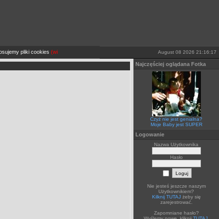
ujemy pliki cookies
(więcej TUTAJ).
Jeżeli sobie tego nie życzysz wyłącz je lub opuść stronę
August 08 2026 21:16:17
Najczęściej oglądana Fotka
Czyż nie jest genialna?
Moje Baby jest SUPER
Logowanie
Nazwa Użytkownika
Hasło
Nie jesteś jeszcze naszym
Użytkownikiem?
Kilknij TUTAJ
żeby się
zarejestrować.
Zapomniane hasło?
Wyślemy nowe, kliknij
TUTAJ
.