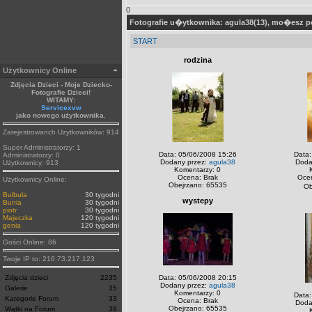
0
Fotografie u�ytkownika: agula38(13), mo�esz 
START
rodzina
Użytkownicy Online
Zdjęcia Dzieci - Moje Dziecko-
Fotografie Dzieci!
WITAMY:
Servicexvw
jako nowego użytkownika.
Zarejestrowanch Uzytkowników: 914
Super Administratorzy: 1
Data: 05/06/2008 15:26
Data:
Administratorzy: 0
Dodany przez:
agula38
Doda
Użytkownicy: 913
Komentarzy: 0
Ocena: Brak
Oce
Użytkownicy Online:
Obejrzano: 65535
Ob
Bulbula
30 tygodni
wystepy
Bunia
30 tygodni
piotr
30 tygodni
Majeczka
120 tygodni
genia
120 tygodni
Gości Online: 86
Twoje IP to: 216.73.217.123
Zdjęcia dzieci
2235
Data: 05/06/2008 20:15
Dodany przez:
agula38
Galerie
35
Komentarzy: 0
Data:
Kategorie Forum
33
Ocena: Brak
Doda
Obejrzano: 65535
Wątki na Forum
39