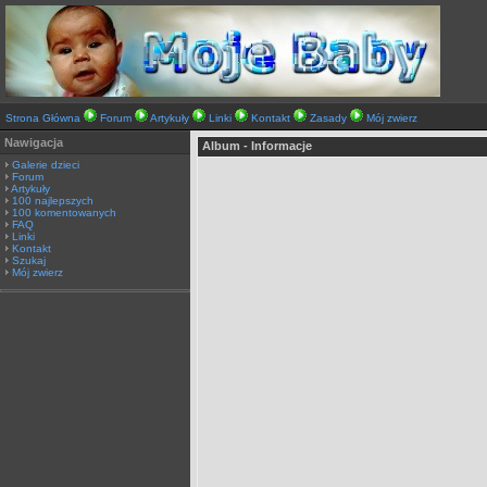
Strona Główna
Forum
Artykuły
Linki
Kontakt
Zasady
Mój zwierz
Nawigacja
Album - Informacje
Galerie dzieci
Forum
Artykuły
100 najlepszych
100 komentowanych
FAQ
Linki
Kontakt
Szukaj
Mój zwierz