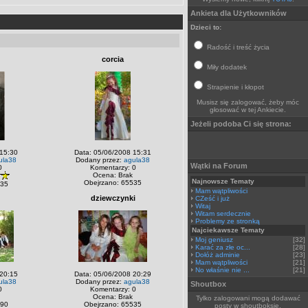
Ankieta dla Użytkowników
Dzieci to:
Radość i treść życia
corcia
Miły dodatek
Strapienie i kłopot
Musisz się zalogować, żeby móc
głosować w tej Ankiecie.
Jeżeli podoba Ci się strona:
 15:30
Data: 05/06/2008 15:31
ula38
Dodany przez:
agula38
Wątki na Forum
0
Komentarzy: 0
Ocena: Brak
Najnowsze Tematy
Obejrzano: 65535
535
Mam wątpliwości
dziewczynki
CZeść i już
Witaj
Witam serdecznie
Problemy ze stronką
Najciekawsze Tematy
Moj geniusz
[32]
Karać za złe oc...
[28]
Dołóż adminie
[23]
Mam wątpliwości
[21]
No właśnie nie ...
[21]
 20:15
Data: 05/06/2008 20:29
ula38
Dodany przez:
agula38
Shoutbox
0
Komentarzy: 0
Ocena: Brak
Tylko zalogowani mogą dodawać
890
Obejrzano: 65535
posty w shoutboksie.