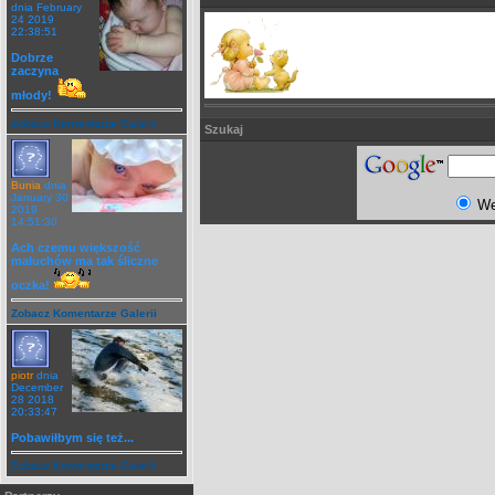
dnia February
24 2019
22:38:51
Dobrze
zaczyna
młody!
Zobacz Komentarze Galerii
Szukaj
Bunia
dnia
January 30
W
2019
14:51:30
Ach czemu większość
maluchów ma tak śliczne
oczka!
Zobacz Komentarze Galerii
piotr
dnia
December
28 2018
20:33:47
Pobawiłbym się też...
Zobacz Komentarze Galerii