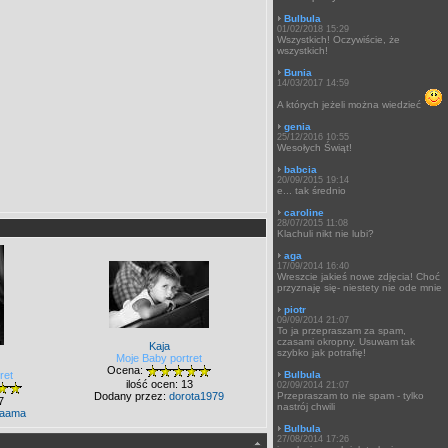
Bulbula
01/02/2018 15:29
Wszystkich! Oczywiście, że
wszystkich!
Bunia
14/03/2017 14:59
A których jeżeli można wiedzieć
genia
25/12/2016 10:55
Wesołych Świąt!
babcia
20/09/2015 19:14
e... tak średnio
caroline
28/07/2015 11:08
Klachuli nikt nie lubi?
aga
17/09/2014 16:40
Wreszcie jakieś nowe zdjęcia! Choć
przyznaję się- niestety nie ode mnie
piotr
09/09/2014 21:07
To ja przepraszam za spam,
czasami okropny. Usuwam tak
Kaja
szybko jak potrafię!
Moje Baby portret
Ocena:
ret
Bulbula
ilość ocen: 13
02/09/2014 21:07
Dodany przez:
dorota1979
Przepraszam to nie spam - tylko
7
nastrój chwili
aama
Bulbula
27/08/2014 17:26