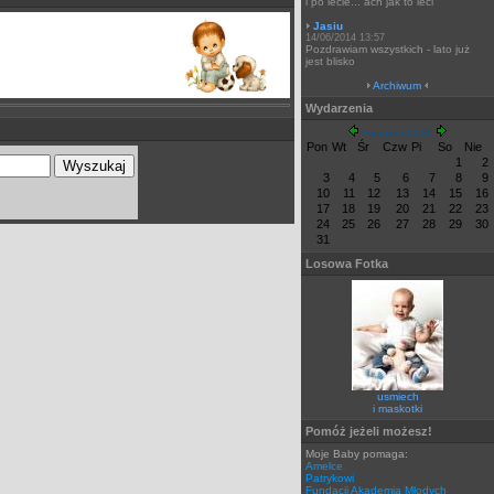
i po lecie... ach jak to leci
Jasiu
14/06/2014 13:57
Pozdrawiam wszystkich - lato już
jest blisko
Archiwum
Wydarzenia
Sierpień 2026
Pon
Wt
Śr
Czw
Pi
So
Nie
1
2
3
4
5
6
7
8
9
10
11
12
13
14
15
16
17
18
19
20
21
22
23
24
25
26
27
28
29
30
31
Losowa Fotka
usmiech
i maskotki
Pomóż jeżeli możesz!
Moje Baby pomaga:
Amelce
Patrykowi
Fundacji Akademia Młodych