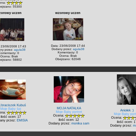
ena:
ejrzano: 55300
zorowy uczen
wzorowy uczen
Data: 23/06/2008 17:44
 23/06/2008 17:43
Dodany przez:
agula38
ny przez:
agula38
Komentarzy: 0
Komentarzy: 0
Ocena: Brak
Ocena: Brak
Obejrzano: 62046
ejrzano: 58802
j braciszek Kubuś
MOJA NATALKA
Moje Baby śpi
Aniołek :)
Moje Baby portret
ena:
Moje Baby port
Ocena:
ilość ocen: 17
Ocena:
ilość ocen: 12
any przez:
EMISIA
ilość ocen: 1
Dodany przez:
monika sam
Dodany przez:
m