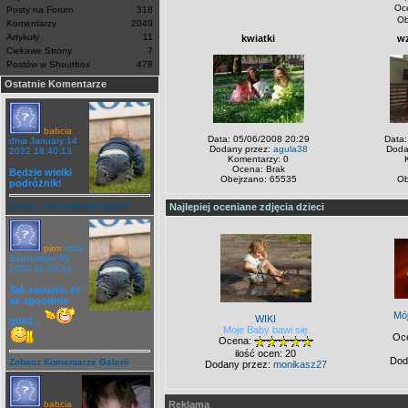
Oc
Posty na Forum
318
Ob
Komentarzy
2049
Artykuły
11
kwiatki
w
Ciekawe Strony
7
Postów w Shoutbox
478
Ostatnie Komentarze
babcia
Data: 05/06/2008 20:29
Data:
dnia January 14
Dodany przez:
agula38
Doda
2022 18:40:13
Komentarzy: 0
Ocena: Brak
Będzie wielki
Obejrzano: 65535
Ob
podróżnik!
Zobacz Komentarze Galerii
Najlepiej oceniane zdjęcia dzieci
piotr
dnia
September 09
2020 21:36:51
Tak zasuwa, że
aż spoodnie
Mó
WIKI
gubi...
Moje Baby bawi się
Oc
Ocena:
ilość ocen: 20
Dod
Zobacz Komentarze Galerii
Dodany przez:
monikasz27
babcia
Reklama