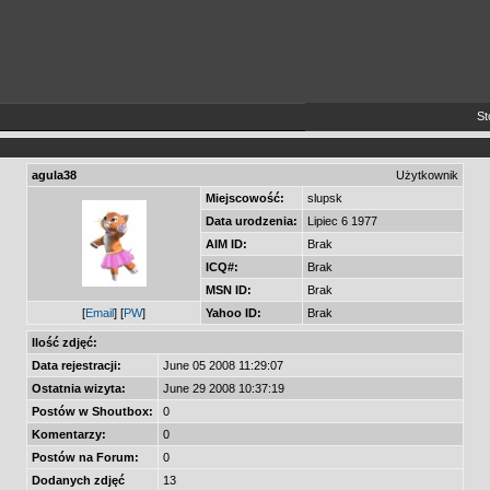
Stos
agula38
Użytkownik
Miejscowość:
slupsk
Data urodzenia:
Lipiec 6 1977
AIM ID:
Brak
ICQ#:
Brak
MSN ID:
Brak
[
Email
] [
PW
]
Yahoo ID:
Brak
Ilość zdjęć:
Data rejestracji:
June 05 2008 11:29:07
Ostatnia wizyta:
June 29 2008 10:37:19
Postów w Shoutbox:
0
Komentarzy:
0
Postów na Forum:
0
Dodanych zdjęć
13