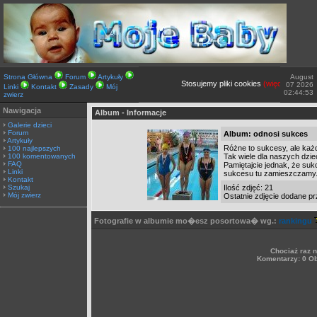
Strona Główna
Forum
Artykuły
August
Stosujemy pliki cookies
(więcej TUTAJ).
J
07 2026
Linki
Kontakt
Zasady
Mój
02:44:53
zwierz
Nawigacja
Album - Informacje
Galerie dzieci
Forum
Album: odnosi sukces
Artykuły
Różne to sukcesy, ale każd
100 najlepszych
100 komentowanych
Tak wiele dla naszych dzie
FAQ
Pamiętajcie jednak, że sukc
Linki
sukcesu tu zamieszczamy
Kontakt
Szukaj
Ilość zdjęć: 21
Mój zwierz
Ostatnie zdjęcie dodane p
Fotografie w albumie mo�esz posortowa� wg.:
rankingu
Chociaż raz 
Komentarzy: 0 O