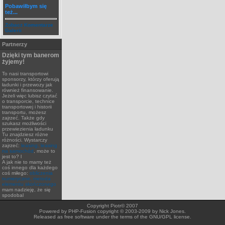
Pobawiłbym się
też...
Zobacz Komentarze
Galerii
Partnerzy
Dzięki tym banerom
żyjemy!
To nasi transportowi
sponsorzy, którzy oferują
ładunki i przewozy jak
również finansowanie.
Jeżeli więc lubisz czytać
o transporcie, technice
transportowej i historii
transportu, możesz
zajrzeć. Także gdy
szukasz możliwości
przewiezienia ładunku
Tu znajdziesz różne
różności. Wystarczy
zajrzeć:
leasing, leasing
na samochód
, może to
jest to? l
A jak nie to mamy też
coś innego dla każdego
coś miłego:
obliczenia
numeryczne, metoda
elementu skończonego
mam nadzieję, że się
spodobal
Copyright Piotr© 2007
Powered by PHP-Fusion copyright © 2003-2009 by Nick Jones.
Released as free software under the terms of the GNU/GPL license.