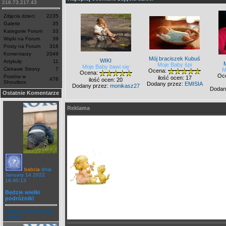
216.73.217.43
Zdjęcia dzieci
2235
Galerie
35
Kategorie Forum
33
Wątki na Forum
39
Posty na Forum
318
Komentarzy
2049
Mój braciszek Kubuś
WIKI
Artykuły
11
Moje Baby śpi
Moje Baby bawi się
Ciekawe Strony
7
M
Ocena:
Ocena:
Oc
Postów w
ilość ocen: 17
478
ilość ocen: 20
Shoutbox
Dodany przez:
EMISIA
Dodany przez:
monikasz27
Dodan
Ostatnie Komentarze
Reklama
babcia
dnia
January 14 2022
18:40:13
Będzie wielki
podróżnik!
Zobacz Komentarze
Galerii