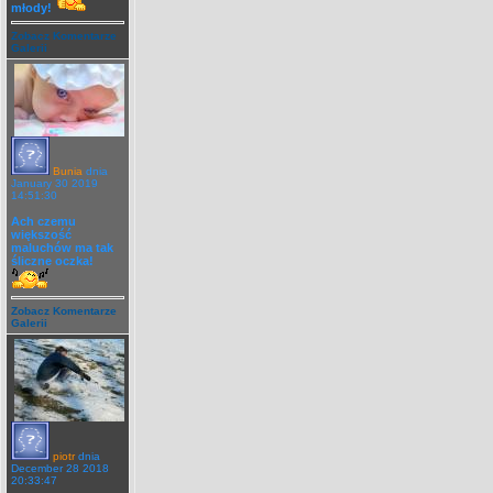
młody!
Zobacz Komentarze
Galerii
Bunia
dnia
January 30 2019
14:51:30
Ach czemu
większość
maluchów ma tak
śliczne oczka!
Zobacz Komentarze
Galerii
piotr
dnia
December 28 2018
20:33:47