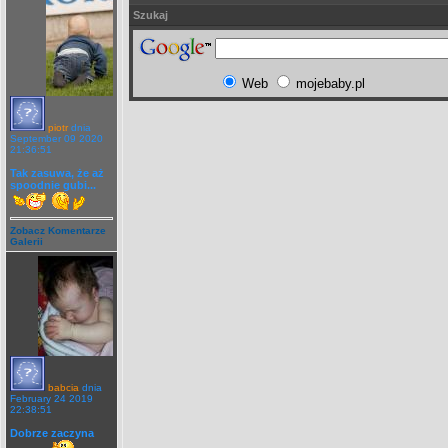
Szukaj
Web
mojebaby.pl
piotr
dnia
September 09 2020
21:36:51
Tak zasuwa, że aż
spoodnie gubi...
Zobacz Komentarze
Galerii
babcia
dnia
February 24 2019
22:38:51
Dobrze zaczyna