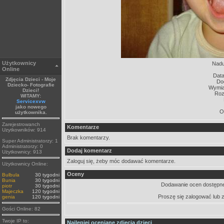
Użytkownicy
Nadu
Online
Data
Zdjęcia Dzieci - Moje
Do
Dziecko- Fotografie
Wymiar
Dzieci!
Roz
WITAMY:
Servicexvw
jako nowego
O
użytkownika.
Zarejestrowanch
Komentarze
Uzytkowników: 914
Brak komentarzy.
Super Administratorzy: 1
Administratorzy: 0
Dodaj komentarz
Użytkownicy: 913
Zaloguj się, żeby móc dodawać komentarze.
Użytkownicy Online:
Oceny
Bulbula
30 tygodni
Bunia
30 tygodni
Dodawanie ocen dostępne
piotr
30 tygodni
Majeczka
120 tygodni
Proszę się zalogować lub 
genia
120 tygodni
Gości Online: 82
Twoje IP to:
Najlepiej oceniane zdjęcia dzieci