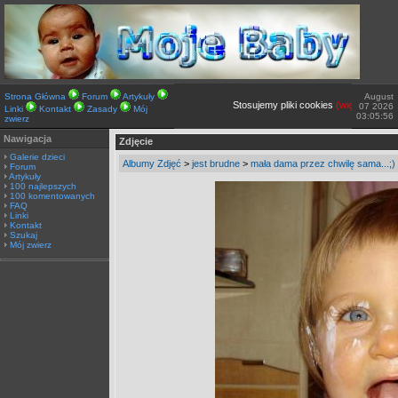
Strona Główna
Forum
Artykuły
August
Stosujemy pliki cookies
(więcej TUTAJ).
07 2026
Linki
Kontakt
Zasady
Mój
03:05:56
zwierz
Nawigacja
Zdjęcie
Galerie dzieci
Albumy Zdjęć
>
jest brudne
>
mała dama przez chwilę sama...;)
Forum
Artykuły
100 najlepszych
100 komentowanych
FAQ
Linki
Kontakt
Szukaj
Mój zwierz