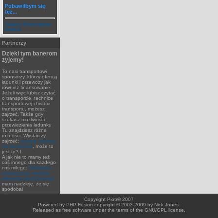
Pobawiłbym się
też...
Zobacz Komentarze
Galerii
Partnerzy
Dzięki tym banerom
żyjemy!
To nasi transportowi
sponsorzy, którzy oferują
ładunki i przewozy jak
również finansowanie.
Jeżeli więc lubisz czytać
o transporcie, technice
transportowej i historii
transportu, możesz
zajrzeć. Także gdy
szukasz możliwości
przewiezienia ładunku
Tu znajdziesz różne
różności. Wystarczy
zajrzeć:
leasing, leasing
na samochód
, może to
jest to? l
A jak nie to mamy też
coś innego dla każdego
coś miłego:
obliczenia
numeryczne, metoda
elementu skończonego
mam nadzieję, że się
spodobal
Copyright Piotr© 2007
Powered by PHP-Fusion copyright © 2003-2009 by Nick Jones.
Released as free software under the terms of the GNU/GPL license.