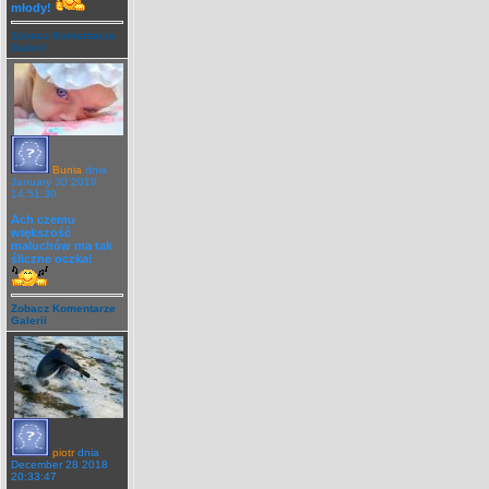
młody!
Zobacz Komentarze
Galerii
Bunia
dnia
January 30 2019
14:51:30
Ach czemu
większość
maluchów ma tak
śliczne oczka!
Zobacz Komentarze
Galerii
piotr
dnia
December 28 2018
20:33:47