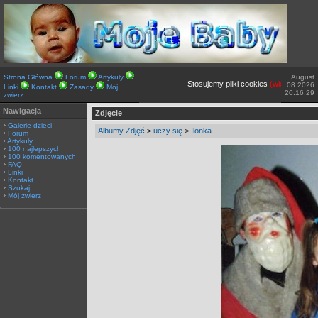
Strona Główna
Forum
Artykuły
August
Stosujemy pliki cookies
(więcej TUTAJ).
08 2026
Linki
Kontakt
Zasady
Mój
20:16:29
zwierz
Nawigacja
Zdjęcie
Galerie dzieci
Albumy Zdjęć
>
uczy się
>
Ilonka
Forum
Artykuły
100 najlepszych
100 komentowanych
FAQ
Linki
Kontakt
Szukaj
Mój zwierz