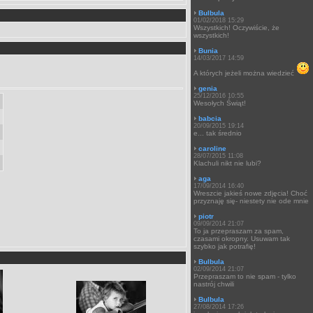
Bulbula
01/02/2018 15:29
Wszystkich! Oczywiście, że
wszystkich!
Bunia
14/03/2017 14:59
A których jeżeli można wiedzieć
genia
25/12/2016 10:55
Wesołych Świąt!
babcia
20/09/2015 19:14
e... tak średnio
caroline
28/07/2015 11:08
Klachuli nikt nie lubi?
aga
17/09/2014 16:40
Wreszcie jakieś nowe zdjęcia! Choć
przyznaję się- niestety nie ode mnie
piotr
09/09/2014 21:07
To ja przepraszam za spam,
czasami okropny. Usuwam tak
szybko jak potrafię!
Bulbula
02/09/2014 21:07
Przepraszam to nie spam - tylko
nastrój chwili
Bulbula
27/08/2014 17:26