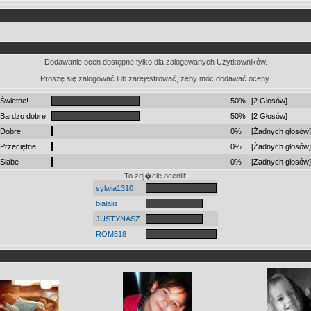
Dodawanie ocen dostępne tylko dla zalogowanych Użytkowników.
Proszę się zalogować lub zarejestrować, żeby móc dodawać oceny.
Świetne!
50%
[2 Głosów]
Bardzo dobre
50%
[2 Głosów]
Dobre
0%
[Żadnych głosów]
Przeciętne
0%
[Żadnych głosów]
Słabe
0%
[Żadnych głosów]
To zdj�cie ocenili:
sylwia1310
bialalis
JUSTYNASZ
ROM518