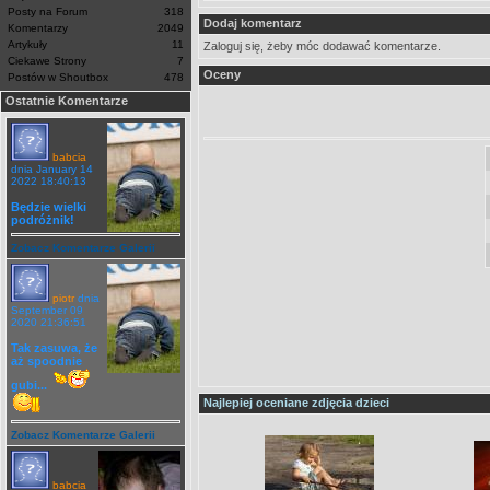
Posty na Forum
318
Dodaj komentarz
Komentarzy
2049
Artykuły
11
Zaloguj się, żeby móc dodawać komentarze.
Ciekawe Strony
7
Oceny
Postów w Shoutbox
478
Ostatnie Komentarze
babcia
dnia January 14
2022 18:40:13
Będzie wielki
podróżnik!
Zobacz Komentarze Galerii
piotr
dnia
September 09
2020 21:36:51
Tak zasuwa, że
aż spoodnie
gubi...
Najlepiej oceniane zdjęcia dzieci
Zobacz Komentarze Galerii
babcia