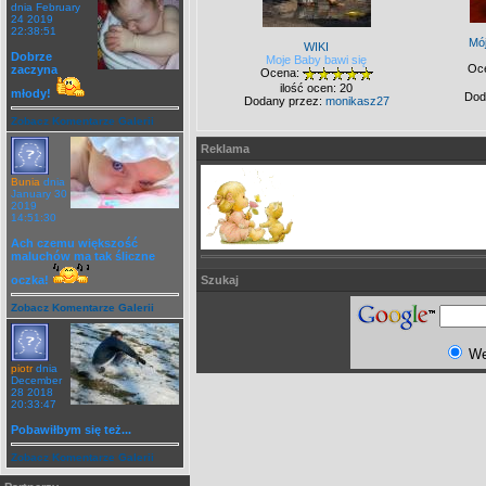
dnia February
24 2019
22:38:51
Mó
WIKI
Dobrze
Moje Baby bawi się
Oc
zaczyna
Ocena:
ilość ocen: 20
młody!
Dod
Dodany przez:
monikasz27
Zobacz Komentarze Galerii
Reklama
Bunia
dnia
January 30
2019
14:51:30
Ach czemu większość
maluchów ma tak śliczne
oczka!
Szukaj
Zobacz Komentarze Galerii
W
piotr
dnia
December
28 2018
20:33:47
Pobawiłbym się też...
Zobacz Komentarze Galerii