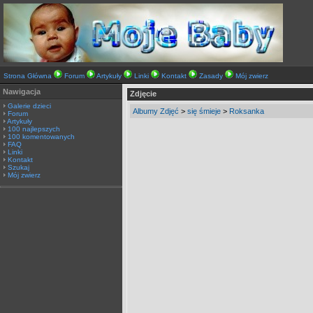
Strona Główna
Forum
Artykuły
Linki
Kontakt
Zasady
Mój zwierz
Nawigacja
Zdjęcie
Galerie dzieci
Albumy Zdjęć
>
się śmieje
>
Roksanka
Forum
Artykuły
100 najlepszych
100 komentowanych
FAQ
Linki
Kontakt
Szukaj
Mój zwierz