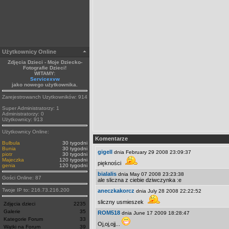
Użytkownicy Online
Zdjęcia Dzieci - Moje Dziecko-
Fotografie Dzieci!
WITAMY:
Servicexvw
jako nowego użytkownika.
Zarejestrowanch Uzytkowników: 914
Super Administratorzy: 1
Administratorzy: 0
Użytkownicy: 913
Użytkownicy Online:
Komentarze
Bulbula
30 tygodni
Bunia
30 tygodni
gigell
dnia February 29 2008 23:09:37
piotr
30 tygodni
Majeczka
120 tygodni
piękności
genia
120 tygodni
bialalis
dnia May 07 2008 23:23:38
Gości Online: 87
ale sliczna z ciebie dziwczynka :e
Twoje IP to: 216.73.216.200
aneczkakorcz
dnia July 28 2008 22:22:52
sliczny usmieszek
Zdjęcia dzieci
2235
Galerie
35
ROM518
dnia June 17 2009 18:28:47
Kategorie Forum
33
Oj,oj,ojj...
Wątki na Forum
39