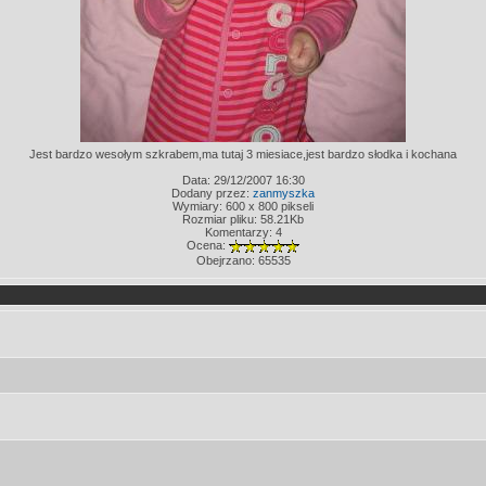
Jest bardzo wesołym szkrabem,ma tutaj 3 miesiace,jest bardzo słodka i kochana
Data: 29/12/2007 16:30
Dodany przez:
zanmyszka
Wymiary: 600 x 800 pikseli
Rozmiar pliku: 58.21Kb
Komentarzy: 4
Ocena:
Obejrzano: 65535