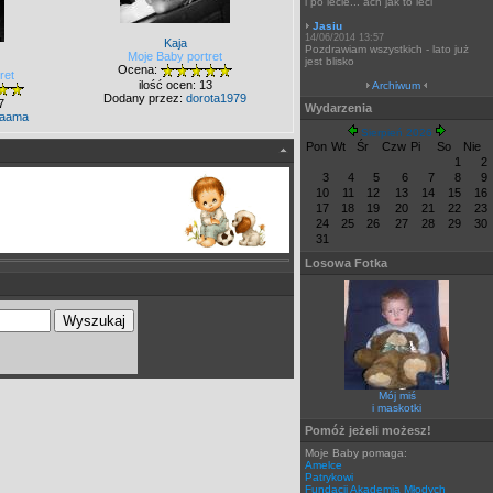
i po lecie... ach jak to leci
Jasiu
14/06/2014 13:57
Kaja
Pozdrawiam wszystkich - lato już
Moje Baby portret
jest blisko
Ocena:
ret
ilość ocen: 13
Archiwum
Dodany przez:
dorota1979
7
Wydarzenia
aama
Sierpień 2026
Pon
Wt
Śr
Czw
Pi
So
Nie
1
2
3
4
5
6
7
8
9
10
11
12
13
14
15
16
17
18
19
20
21
22
23
24
25
26
27
28
29
30
31
Losowa Fotka
Mój miś
i maskotki
Pomóż jeżeli możesz!
Moje Baby pomaga:
Amelce
Patrykowi
Fundacji Akademia Młodych