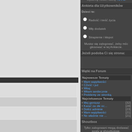
Ankieta dla Użytkowników
Dzieci to:
Radość i treść życia
Miły dodatek
Strapienie i kłopot
Musisz się zalogować, żeby móc
głosować w tej Ankiecie.
Jeżeli podoba Ci się strona:
Wątki na Forum
Najnowsze Tematy
Mam wątpliwości
CZeść i już
Witaj
Witam serdecznie
Problemy ze stronką
Najciekawsze Tematy
Moj geniusz
[32]
Karać za złe oc...
[28]
Dołóż adminie
[23]
Mam wątpliwości
[21]
No właśnie nie ...
[21]
Shoutbox
Tylko zalogowani mogą dodawać
posty w shoutboksie.