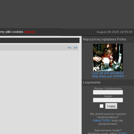
y pliki cookies
(więcej TUTAJ).
Jeżeli sobie tego nie życzysz wyłącz je lub opuść stronę.
August 06 2026 19:55:00
Najczęściej oglądana Fotka
<<
>>
Czyż nie jest genialna?
Moje Baby jest SUPER
Logowanie
Nazwa Użytkownika
Hasło
Nie jesteś jeszcze naszym
Użytkownikiem?
Kilknij TUTAJ
żeby się
zarejestrować.
Zapomniane hasło?
Wyślemy nowe, kliknij
TUTAJ
.