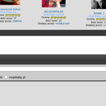
j braciszek Kubuś
MOJA NATALKA
Moje Baby śpi
Aniołek :)
Moje Baby portret
ena:
Moje Baby port
Ocena:
ilość ocen: 17
Ocena:
ilość ocen: 12
any przez:
EMISIA
ilość ocen: 1
Dodany przez:
monika sam
Dodany przez:
m
eb
mojebaby.pl