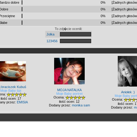
Bardzo dobre
0%
[Żadnych głosów
Dobre
0%
[Żadnych głosów
Przeciętne
0%
[Żadnych głosów
Słabe
0%
[Żadnych głosów
To zdj�cie ocenili:
Jolka
123456
j braciszek Kubuś
MOJA NATALKA
Moje Baby śpi
Aniołek :)
Moje Baby portret
ena:
Moje Baby port
Ocena:
ilość ocen: 17
Ocena:
ilość ocen: 12
any przez:
EMISIA
ilość ocen: 1
Dodany przez:
monika sam
Dodany przez:
m