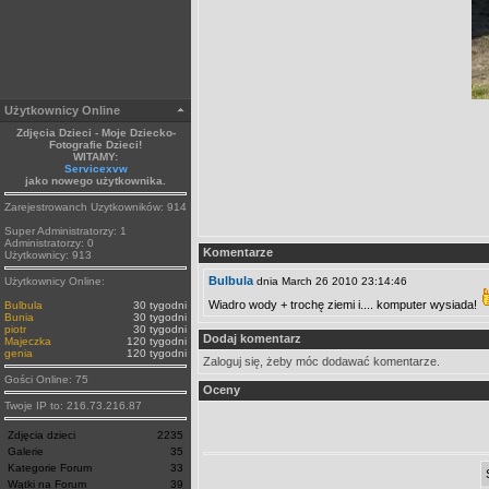
Użytkownicy Online
Zdjęcia Dzieci - Moje Dziecko-
Fotografie Dzieci!
WITAMY:
Servicexvw
jako nowego użytkownika.
Zarejestrowanch Uzytkowników: 914
Super Administratorzy: 1
Administratorzy: 0
Komentarze
Użytkownicy: 913
Bulbula
Użytkownicy Online:
dnia March 26 2010 23:14:46
Wiadro wody + trochę ziemi i.... komputer wysiada!
Bulbula
30 tygodni
Bunia
30 tygodni
piotr
30 tygodni
Dodaj komentarz
Majeczka
120 tygodni
genia
120 tygodni
Zaloguj się, żeby móc dodawać komentarze.
Gości Online: 75
Oceny
Twoje IP to: 216.73.216.87
Zdjęcia dzieci
2235
Galerie
35
Kategorie Forum
33
Wątki na Forum
39