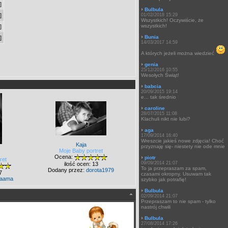
]
Bulbula
]
01/02/2018 15:29
Wszystkich! Oczywiście, że
wszystkich!
]
Bunia
]
14/03/2017 14:59
A których jeżeli można wiedzieć
genia
25/12/2016 10:55
Wesołych Świąt!
babcia
20/09/2015 19:14
e... tak średnio
caroline
28/07/2015 11:08
Klachuli nikt nie lubi?
aga
17/09/2014 16:40
Wreszcie jakieś nowe zdjęcia! Choć
Kaja
przyznaję się- niestety nie ode mnie
Moje Baby portret
Ocena:
piotr
ret
09/09/2014 21:07
ilość ocen: 13
To ja przepraszam za spam,
Dodany przez:
dorota1979
7
czasami okropny. Usuwam tak
aama
szybko jak potrafię!
Bulbula
02/09/2014 21:07
Przepraszam to nie spam - tylko
nastrój chwili
Bulbula
27/08/2014 17:26