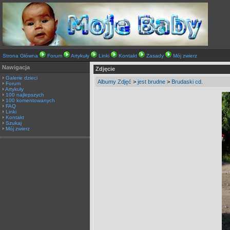
Strona Główna
Forum
Artykuły
Linki
Kontakt
Zasady
Mój zwierz
Nawigacja
Zdjęcie
Galerie dzieci
Albumy Zdjęć
>
jest brudne
>
Brudaski cd.
Forum
Artykuły
100 najlepszych
100 komentowanych
FAQ
Linki
Kontakt
Szukaj
Mój zwierz