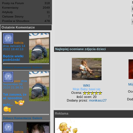
Posty na Forum
318
Komentarzy
2049
Artykuły
11
Ciekawe Strony
7
Postów w Shoutbox
478
Ostatnie Komentarze
babcia
dnia January 14
Najlepiej oceniane zdjęcia dzieci
2022 18:40:13
Będzie wielki
podróżnik!
Zobacz Komentarze Galerii
piotr
dnia
September 09
Mó
WIKI
2020 21:36:51
Moje Baby bawi się
Oc
Ocena:
Tak zasuwa, że
ilość ocen: 20
aż spoodnie
Dod
Dodany przez:
monikasz27
gubi...
Reklama
Zobacz Komentarze Galerii
babcia