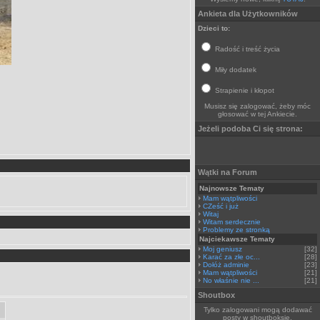
Ankieta dla Użytkowników
Dzieci to:
Radość i treść życia
Miły dodatek
Strapienie i kłopot
Musisz się zalogować, żeby móc
głosować w tej Ankiecie.
Jeżeli podoba Ci się strona:
Wątki na Forum
Najnowsze Tematy
Mam wątpliwości
CZeść i już
Witaj
Witam serdecznie
Problemy ze stronką
Najciekawsze Tematy
Moj geniusz
[32]
Karać za złe oc...
[28]
Dołóż adminie
[23]
Mam wątpliwości
[21]
No właśnie nie ...
[21]
Shoutbox
Tylko zalogowani mogą dodawać
posty w shoutboksie.