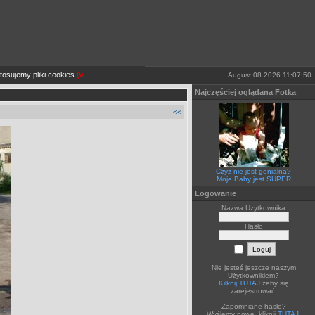
sujemy pliki cookies
(więcej TUTAJ).
Jeżeli sobie tego nie życzysz wyłącz je lub opuść stron
August 08 2026 11:07:50
Najczęściej oglądana Fotka
<<
Czyż nie jest genialna?
Moje Baby jest SUPER
Logowanie
Nazwa Użytkownika
Hasło
Nie jesteś jeszcze naszym
Użytkownikiem?
Kilknij TUTAJ
żeby się
zarejestrować.
Zapomniane hasło?
Wyślemy nowe, kliknij
TUTAJ
.