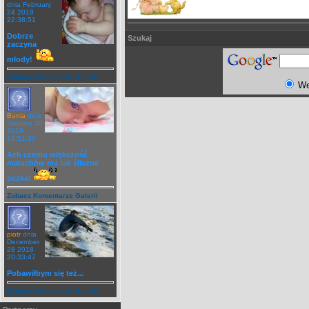
dnia February
24 2019
22:38:51
Dobrze
Szukaj
zaczyna
młody!
Zobacz Komentarze Galerii
W
Bunia
dnia
January 30
2019
14:51:30
Ach czemu większość
maluchów ma tak śliczne
oczka!
Zobacz Komentarze Galerii
piotr
dnia
December
28 2018
20:33:47
Pobawiłbym się też...
Zobacz Komentarze Galerii