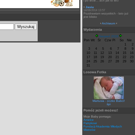
i po lecie... ach jak to leci
Jasiu
14/06/2014 13:57
Pozdrawiam wszystkich - lato już
jest blisko
Archiwum
Wydarzenia
Sierpień 2026
Pon
Wt
Śr
Czw
Pi
So
Nie
1
2
3
4
5
6
7
8
9
10
11
12
13
14
15
16
17
18
19
20
21
22
23
24
25
26
27
28
29
30
31
Losowa Fotka
Martusia - oczko Babci!
śpi
Pomóż jeżeli możesz!
Moje Baby pomaga:
Amelce
Patrykowi
Fundacji Akademia Młodych
Mistrzów