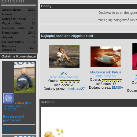
216.73.216.224
Oceny
Zdjęcia dzieci
2235
Dodawanie ocen dostępne
Galerie
35
Kategorie Forum
33
Proszę się zalogować lub 
Wątki na Forum
39
Posty na Forum
318
Komentarzy
2049
Najlepiej oceniane zdjęcia dzieci
Artykuły
11
Ciekawe Strony
7
Postów w
478
Shoutbox
Ostatnie Komentarze
Mój braciszek Kubuś
WIKI
Moje Baby śpi
Moje Baby bawi się
M
Ocena:
Ocena:
Oc
ilość ocen: 17
ilość ocen: 20
Dodany przez:
EMISIA
Dodany przez:
monikasz27
Dodan
Reklama
babcia
dnia
January 14 2022
18:40:13
Będzie wielki
podróżnik!
Zobacz Komentarze
Galerii