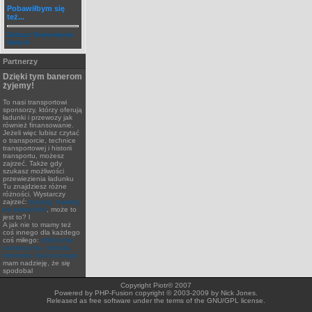
Pobawiłbym się
też...
Zobacz Komentarze
Galerii
Partnerzy
Dzięki tym banerom
żyjemy!
To nasi transportowi
sponsorzy, którzy oferują
ładunki i przewozy jak
również finansowanie.
Jeżeli więc lubisz czytać
o transporcie, technice
transportowej i historii
transportu, możesz
zajrzeć. Także gdy
szukasz możliwości
przewiezienia ładunku
Tu znajdziesz różne
różności. Wystarczy
zajrzeć:
leasing, leasing
na samochód
, może to
jest to? l
A jak nie to mamy też
coś innego dla każdego
coś miłego:
obliczenia
numeryczne, metoda
elementu skończonego
mam nadzieję, że się
spodobal
Copyright Piotr© 2007
Powered by PHP-Fusion copyright © 2003-2009 by Nick Jones.
Released as free software under the terms of the GNU/GPL license.