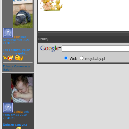
piotr
dnia
Szukaj
September 09 2020
21:36:51
Tak zasuwa, że aż
spoodnie gubi...
Web
mojebaby.pl
Zobacz Komentarze
Galerii
babcia
dnia
February 24 2019
22:38:51
Dobrze zaczyna