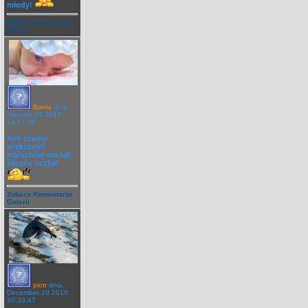
młody!
Zobacz Komentarze
Galerii
Bunia
dnia
January 30 2019
14:51:30
Ach czemu
większość
maluchów ma tak
śliczne oczka!
Zobacz Komentarze
Galerii
piotr
dnia
December 28 2018
20:33:47