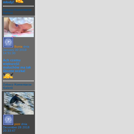
młody!
Zobacz Komentarze
Galerii
Bunia
dnia
January 30 2019
14:51:30
Ach czemu
większość
maluchów ma tak
śliczne oczka!
Zobacz Komentarze
Galerii
piotr
dnia
December 28 2018
20:33:47