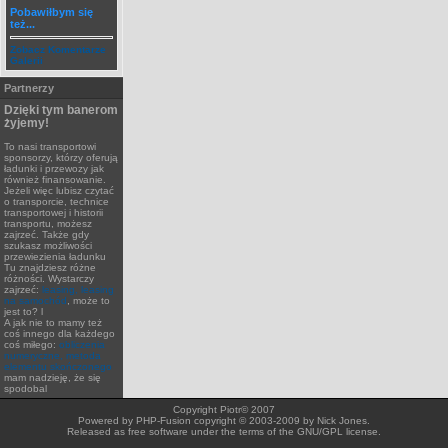
Pobawiłbym się
też...
Zobacz Komentarze
Galerii
Partnerzy
Dzięki tym banerom
żyjemy!
To nasi transportowi
sponsorzy, którzy oferują
ładunki i przewozy jak
również finansowanie.
Jeżeli więc lubisz czytać
o transporcie, technice
transportowej i historii
transportu, możesz
zajrzeć. Także gdy
szukasz możliwości
przewiezienia ładunku
Tu znajdziesz różne
różności. Wystarczy
zajrzeć:
leasing, leasing
na samochód
, może to
jest to? l
A jak nie to mamy też
coś innego dla każdego
coś miłego:
obliczenia
numeryczne, metoda
elementu skończonego
mam nadzieję, że się
spodobal
Copyright Piotr© 2007
Powered by PHP-Fusion copyright © 2003-2009 by Nick Jones.
Released as free software under the terms of the GNU/GPL license.