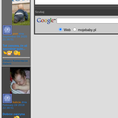
Szukaj
Web
mojebaby.pl
piotr
dnia
September 09 2020
21:36:51
Tak zasuwa, że aż
spoodnie gubi...
Zobacz Komentarze
Galerii
babcia
dnia
February 24 2019
22:38:51
Dobrze zaczyna