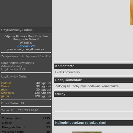
Użytkownicy Online
Zdjęcia Dzieci - Moje Dziecko-
Fotografie Dzieci!
WITAMY:
Servicexvw
jako nowego użytkownika.
Zarejestrowanch Uzytkowników: 914
Super Administratorzy: 1
Komentarze
Administratorzy: 0
Użytkownicy: 913
Brak komentarzy.
Użytkownicy Online:
Dodaj komentarz
Bulbula
30 tygodni
Zaloguj się, żeby móc dodawać komentarze.
Bunia
30 tygodni
piotr
30 tygodni
Majeczka
120 tygodni
Oceny
genia
120 tygodni
Gości Online: 99
Twoje IP to: 216.73.216.66
Zdjęcia dzieci
2235
Najlepiej oceniane zdjęcia dzieci
Galerie
35
Kategorie Forum
33
Wątki na Forum
39