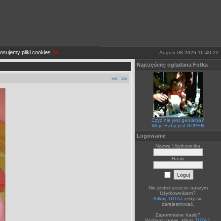
ujemy pliki cookies
(więcej TUTAJ).
Jeżeli sobie tego nie życzysz wyłącz je lub opuść stronę
August 08 2026 16:40:22
Najczęściej oglądana Fotka
<<
>>
Czyż nie jest genialna?
Moje Baby jest SUPER
Logowanie
Nazwa Użytkownika
Hasło
Nie jesteś jeszcze naszym
Użytkownikiem?
Kilknij TUTAJ
żeby się
zarejestrować.
Zapomniane hasło?
Wyślemy nowe, kliknij
TUTAJ
.