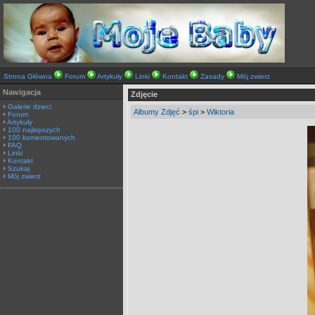
Strona Główna
Forum
Artykuły
Linki
Kontakt
Zasady
Mój zwierz
Nawigacja
Zdjęcie
Galerie dzieci
Albumy Zdjęć
>
śpi
>
Wiktoria
Forum
Artykuły
100 najlepszych
100 komentowanych
FAQ
Linki
Kontakt
Szukaj
Mój zwierz