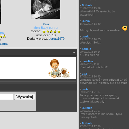
Bulbula
01/02/2018 15:29
Wszystkich! Oczywiście, że
wszystkich!
Bunia
Kaja
14/03/2017 14:59
Moje Baby portret
A których jeżeli można wiedzieć
Ocena:
ret
ilość ocen: 13
genia
Dodany przez:
dorota1979
25/12/2016 10:55
7
Wesołych Świąt!
aama
babcia
20/09/2015 19:14
e... tak średnio
caroline
28/07/2015 11:08
Klachuli nikt nie lubi?
aga
17/09/2014 16:40
Wreszcie jakieś nowe zdjęcia! Choć
przyznaję się- niestety nie ode mnie
piotr
09/09/2014 21:07
To ja przepraszam za spam,
czasami okropny. Usuwam tak
szybko jak potrafię!
Bulbula
02/09/2014 21:07
Przepraszam to nie spam - tylko
nastrój chwili
Bulbula
27/08/2014 17:26