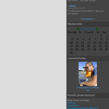
i po lecie... ach jak to leci
Jasiu
14/06/2014 13:57
Pozdrawiam wszystkich - lato już
jest blisko
Archiwum
Wydarzenia
Sierpień 2026
Pon
Wt
Śr
Czw
Pi
So
Nie
1
2
3
4
5
6
7
8
9
10
11
12
13
14
15
16
17
18
19
20
21
22
23
24
25
26
27
28
29
30
31
Losowa Fotka
Z Tatusiem na Plaży
i ja!
Pomóż jeżeli możesz!
Moje Baby pomaga:
Amelce
Patrykowi
Fundacji Akademia Młodych