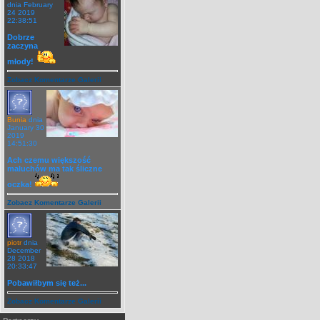
dnia February
24 2019
22:38:51
Dobrze
zaczyna
młody!
Zobacz Komentarze Galerii
Bunia
dnia
January 30
2019
14:51:30
Ach czemu większość
maluchów ma tak śliczne
oczka!
Zobacz Komentarze Galerii
piotr
dnia
December
28 2018
20:33:47
Pobawiłbym się też...
Zobacz Komentarze Galerii