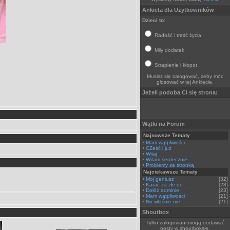
Ankieta dla Użytkowników
Dzieci to:
Radość i treść życia
Miły dodatek
Strapienie i kłopot
Musisz się zalogować, żeby móc
głosować w tej Ankiecie.
Jeżeli podoba Ci się strona:
Wątki na Forum
Najnowsze Tematy
Mam wątpliwości
CZeść i już
Witaj
Witam serdecznie
Problemy ze stronką
Najciekawsze Tematy
Moj geniusz
[32]
Karać za złe oc...
[28]
Dołóż adminie
[23]
Mam wątpliwości
[21]
No właśnie nie ...
[21]
Shoutbox
Tylko zalogowani mogą dodawać
posty w shoutboksie.