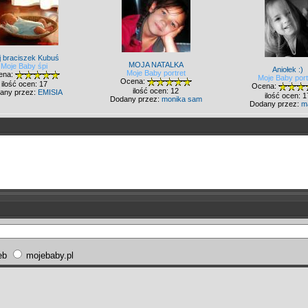
j braciszek Kubuś
MOJA NATALKA
Moje Baby śpi
Aniołek :)
Moje Baby portret
ena:
Moje Baby port
Ocena:
ilość ocen: 17
Ocena:
ilość ocen: 12
any przez:
EMISIA
ilość ocen: 1
Dodany przez:
monika sam
Dodany przez:
m
eb
mojebaby.pl