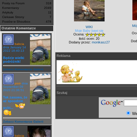
Posty na Forum
318
Komentarzy
2049
Artykuły
11
Ciekawe Strony
7
Postów w Shoutbox
478
Mó
WIKI
Ostatnie Komentarze
Moje Baby bawi się
Oc
Ocena:
ilość ocen: 20
Dod
Dodany przez:
monikasz27
babcia
dnia January 14
2022 18:40:13
Reklama
Będzie wielki
podróżnik!
Zobacz Komentarze Galerii
piotr
dnia
September 09
2020 21:36:51
Szukaj
Tak zasuwa, że
aż spoodnie
gubi...
W
Zobacz Komentarze Galerii
babcia