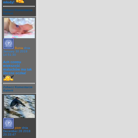
młody!
Zobacz Komentarze
Galerii
Bunia
dnia
January 30 2019
14:51:30
Ach czemu
większość
maluchów ma tak
śliczne oczka!
Zobacz Komentarze
Galerii
piotr
dnia
December 28 2018
20:33:47