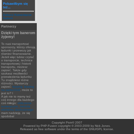
Pobawiłbym się
też...
Zobacz Komentarze
Galerii
Partnerzy
Dzięki tym banerom
żyjemy!
To nasi transportowi
sponsorzy, którzy oferują
ładunki i przewozy jak
również finansowanie.
Jeżeli więc lubisz czytać
o transporcie, technice
transportowej i historii
transportu, możesz
zajrzeć. Także gdy
szukasz możliwości
przewiezienia ładunku
Tu znajdziesz różne
różności. Wystarczy
zajrzeć:
leasing, leasing
na samochód
, może to
jest to? l
A jak nie to mamy też
coś innego dla każdego
coś miłego:
obliczenia
numeryczne, metoda
elementu skończonego
mam nadzieję, że się
spodobal
Copyright Piotr© 2007
Powered by PHP-Fusion copyright © 2003-2009 by Nick Jones.
Released as free software under the terms of the GNU/GPL license.