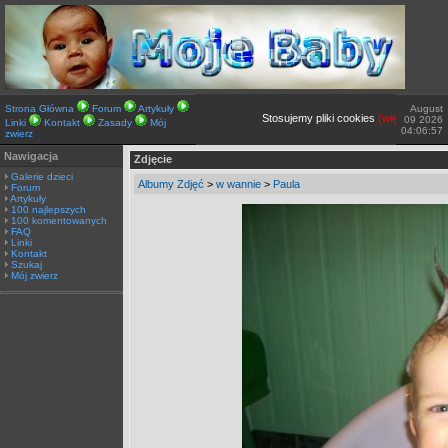
Strona Główna
Forum
Artykuły
August
Stosujemy pliki cookies
(więcej TUTAJ).
09 2026
Linki
Kontakt
Zasady
Mój
04:06:57
zwierz
Nawigacja
Zdjęcie
Galerie dzieci
Albumy Zdjęć
>
w wannie
>
Paula
Forum
Artykuły
100 najlepszych
100 komentowanych
FAQ
Linki
Kontakt
Szukaj
Mój zwierz