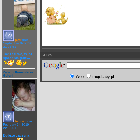
piotr
dnia
September 09 2020
21:36:51
Tak zasuwa, że aż
Szukaj
spoodnie gubi...
Zobacz Komentarze
Galerii
Web
mojebaby.pl
babcia
dnia
February 24 2019
22:38:51
Dobrze zaczyna