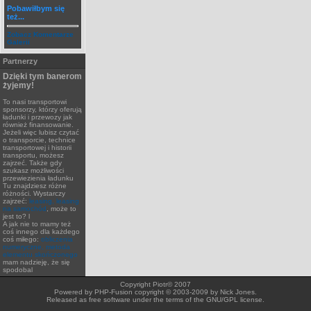
Pobawiłbym się
też...
Zobacz Komentarze
Galerii
Partnerzy
Dzięki tym banerom
żyjemy!
To nasi transportowi
sponsorzy, którzy oferują
ładunki i przewozy jak
również finansowanie.
Jeżeli więc lubisz czytać
o transporcie, technice
transportowej i historii
transportu, możesz
zajrzeć. Także gdy
szukasz możliwości
przewiezienia ładunku
Tu znajdziesz różne
różności. Wystarczy
zajrzeć:
leasing, leasing
na samochód
, może to
jest to? l
A jak nie to mamy też
coś innego dla każdego
coś miłego:
obliczenia
numeryczne, metoda
elementu skończonego
mam nadzieję, że się
spodobal
Copyright Piotr© 2007
Powered by PHP-Fusion copyright © 2003-2009 by Nick Jones.
Released as free software under the terms of the GNU/GPL license.