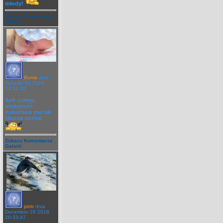
młody!
Zobacz Komentarze
Galerii
Bunia
dnia
January 30 2019
14:51:30
Ach czemu
większość
maluchów ma tak
śliczne oczka!
Zobacz Komentarze
Galerii
piotr
dnia
December 28 2018
20:33:47