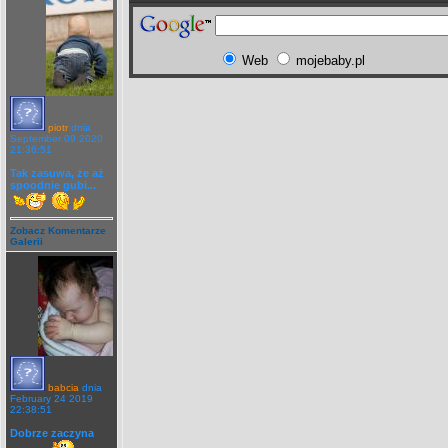
Web
mojebaby.pl
piotr
dnia
September 09 2020
21:36:51
Tak zasuwa, że aż
spoodnie gubi...
Zobacz Komentarze
Galerii
babcia
dnia
February 24 2019
22:38:51
Dobrze zaczyna