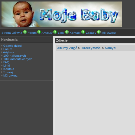
Strona Główna
Forum
Artykuły
Linki
Kontakt
Zasady
Mój zwierz
Nawigacja
Zdjęcie
Galerie dzieci
Albumy Zdjęć
>
i uroczystości
>
Namysł
Forum
Artykuły
100 najlepszych
100 komentowanych
FAQ
Linki
Kontakt
Szukaj
Mój zwierz