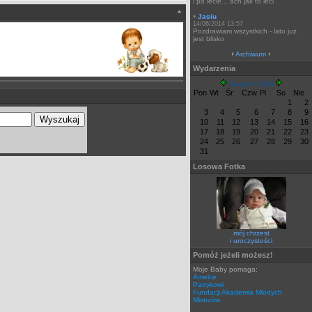
i po lecie... ach jak to leci
Jasiu
14/06/2014 13:57
Pozdrawiam wszystkich - lato już
jest blisko
Archiwum
Wydarzenia
Sierpień 2026
Pon
Wt
Śr
Czw
Pi
So
Nie
1
2
3
4
5
6
7
8
9
10
11
12
13
14
15
16
17
18
19
20
21
22
23
24
25
26
27
28
29
30
31
Losowa Fotka
mój chrzest
i uroczystości
Pomóż jeżeli możesz!
Moje Baby pomaga:
Amelce
Patrykowi
Fundacji Akademia Młodych
Mistrzów