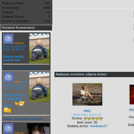
Posty na Forum
318
Komentarzy
2049
Artykuły
11
Ciekawe Strony
7
Postów w Shoutbox
478
Ostatnie Komentarze
babcia
dnia January 14
2022 18:40:13
Będzie wielki
podróżnik!
Zobacz Komentarze Galerii
Najlepiej oceniane zdjęcia dzieci
piotr
dnia
September 09
2020 21:36:51
Tak zasuwa, że
aż spoodnie
gubi...
Mó
WIKI
Moje Baby bawi się
Oc
Ocena:
Zobacz Komentarze Galerii
ilość ocen: 20
Dod
Dodany przez:
monikasz27
babcia