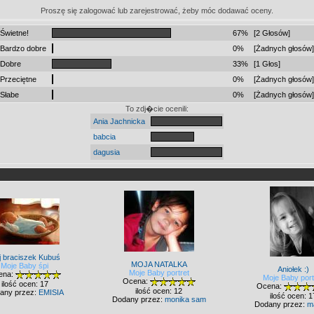
Proszę się zalogować lub zarejestrować, żeby móc dodawać oceny.
Świetne!
67%
[2 Głosów]
Bardzo dobre
0%
[Żadnych głosów]
Dobre
33%
[1 Głos]
Przeciętne
0%
[Żadnych głosów]
Słabe
0%
[Żadnych głosów]
To zdj�cie ocenili:
Ania Jachnicka
babcia
dagusia
j braciszek Kubuś
MOJA NATALKA
Moje Baby śpi
Aniołek :)
Moje Baby portret
ena:
Moje Baby port
Ocena:
ilość ocen: 17
Ocena:
ilość ocen: 12
any przez:
EMISIA
ilość ocen: 1
Dodany przez:
monika sam
Dodany przez:
m