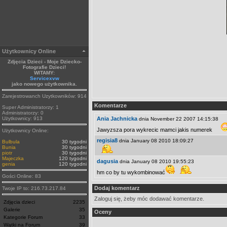
Użytkownicy Online
Zdjęcia Dzieci - Moje Dziecko-
Fotografie Dzieci!
WITAMY:
Servicexvw
jako nowego użytkownika.
Zarejestrowanch Uzytkowników: 914
Komentarze
Super Administratorzy: 1
Administratorzy: 0
Użytkownicy: 913
Ania Jachnicka
dnia November 22 2007 14:15:38
Jawyzsza pora wykrecic mamci jakis numerek
Użytkownicy Online:
regisia8
dnia January 08 2010 18:09:27
Bulbula
30 tygodni
Bunia
30 tygodni
piotr
30 tygodni
Majeczka
120 tygodni
dagusia
dnia January 08 2010 19:55:23
genia
120 tygodni
hm co by tu wykombinować
Gości Online: 83
Dodaj komentarz
Twoje IP to: 216.73.217.84
Zaloguj się, żeby móc dodawać komentarze.
Zdjęcia dzieci
2235
Galerie
35
Oceny
Kategorie Forum
33
Wątki na Forum
39