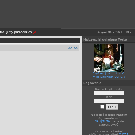
sujemy pliki cookies
(więcej TUTAJ).
Jeżeli sobie tego nie życzysz wyłącz je lub opuść stron
August 06 2026 15:10:28
Najczęściej oglądana Fotka
<<
>>
Czyż nie jest genialna?
Moje Baby jest SUPER
Logowanie
Nazwa Użytkownika
Hasło
Nie jesteś jeszcze naszym
Użytkownikiem?
Kilknij TUTAJ
żeby się
zarejestrować.
Zapomniane hasło?
Wyślemy nowe, kliknij
TUTAJ
.