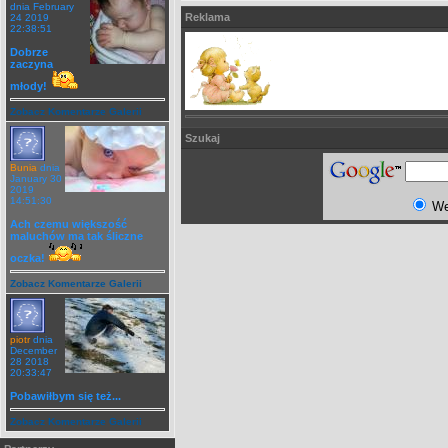
dnia February
Reklama
24 2019
22:38:51
Dobrze
zaczyna
młody!
Zobacz Komentarze Galerii
Szukaj
Bunia
dnia
January 30
2019
14:51:30
W
Ach czemu większość
maluchów ma tak śliczne
oczka!
Zobacz Komentarze Galerii
piotr
dnia
December
28 2018
20:33:47
Pobawiłbym się też...
Zobacz Komentarze Galerii