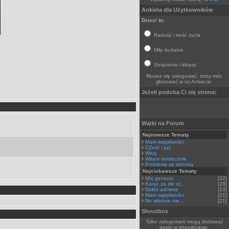
Ankieta dla Użytkowników
Dzieci to:
Radość i treść życia
Miły dodatek
Strapienie i kłopot
Musisz się zalogować, żeby móc
głosować w tej Ankiecie.
Jeżeli podoba Ci się strona:
Wątki na Forum
Najnowsze Tematy
Mam wątpliwości
CZeść i już
Witaj
Witam serdecznie
Problemy ze stronką
Najciekawsze Tematy
Moj geniusz
[32]
Karać za złe oc...
[28]
Dołóż adminie
[23]
Mam wątpliwości
[21]
No właśnie nie ...
[21]
Shoutbox
Tylko zalogowani mogą dodawać
posty w shoutboksie.