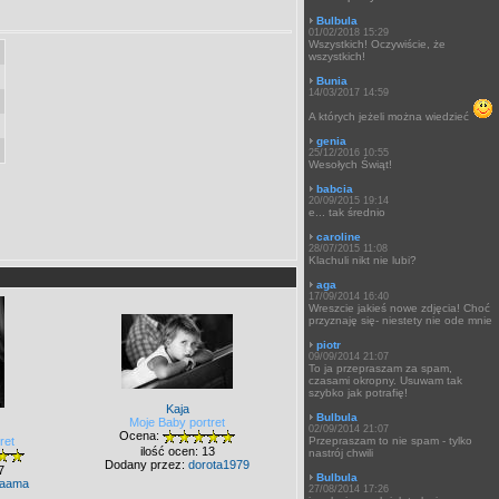
Bulbula
01/02/2018 15:29
Wszystkich! Oczywiście, że
wszystkich!
Bunia
14/03/2017 14:59
A których jeżeli można wiedzieć
genia
25/12/2016 10:55
Wesołych Świąt!
babcia
20/09/2015 19:14
e... tak średnio
caroline
28/07/2015 11:08
Klachuli nikt nie lubi?
aga
17/09/2014 16:40
Wreszcie jakieś nowe zdjęcia! Choć
przyznaję się- niestety nie ode mnie
piotr
09/09/2014 21:07
To ja przepraszam za spam,
czasami okropny. Usuwam tak
szybko jak potrafię!
Kaja
Bulbula
Moje Baby portret
02/09/2014 21:07
Ocena:
ret
Przepraszam to nie spam - tylko
ilość ocen: 13
nastrój chwili
Dodany przez:
dorota1979
7
Bulbula
aama
27/08/2014 17:26